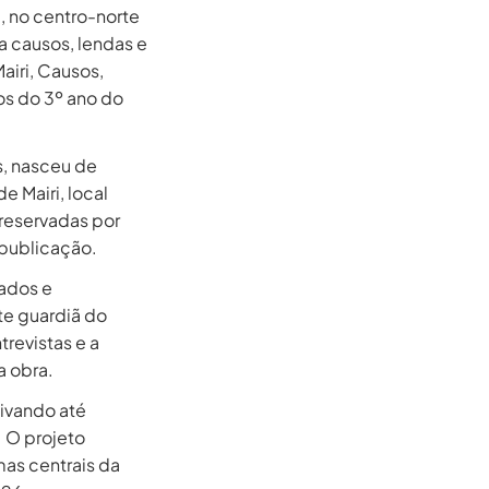
, no centro-norte
a causos, lendas e
airi, Causos,
os do 3º ano do
s, nasceu de
e Mairi, local
reservadas por
publicação.
tados e
te guardiã do
trevistas e a
a obra.
tivando até
. O projeto
mas centrais da