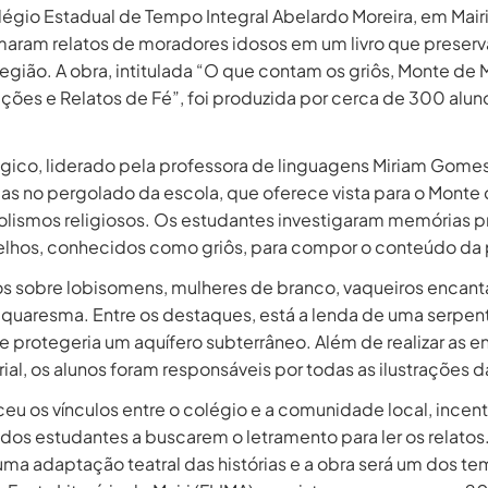
égio Estadual de Tempo Integral Abelardo Moreira, em Mairi
rmaram relatos de moradores idosos em um livro que preserv
 região. A obra, intitulada “O que contam os griôs, Monte de M
ões e Relatos de Fé”, foi produzida por cerca de 300 alun
ico, liderado pela professora de linguagens Miriam Gome
as no pergolado da escola, que oferece vista para o Monte d
lismos religiosos. Os estudantes investigaram memórias p
elhos, conhecidos como griôs, para compor o conteúdo da 
atos sobre lobisomens, mulheres de branco, vaqueiros encan
uaresma. Entre os destaques, está a lenda de uma serpen
e protegeria um aquífero subterrâneo. Além de realizar as en
ial, os alunos foram responsáveis por todas as ilustrações d
ceu os vínculos entre o colégio e a comunidade local, incen
dos estudantes a buscarem o letramento para ler os relatos
ma adaptação teatral das histórias e a obra será um dos te