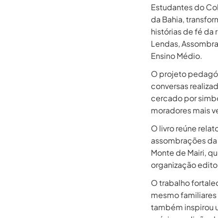
Estudantes do Col
da Bahia, transfo
histórias de fé da
Lendas, Assombraç
Ensino Médio.
O projeto pedagóg
conversas realizad
cercado por simbo
moradores mais v
O livro reúne rel
assombrações da q
Monte de Mairi, qu
organização editor
O trabalho fortale
mesmo familiares 
também inspirou u