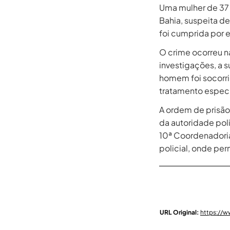
Uma mulher de 37 a
Bahia, suspeita d
foi cumprida por eq
O crime ocorreu 
investigações, a 
homem foi socorri
tratamento especi
A ordem de prisão
da autoridade poli
10ª Coordenadoria
policial, onde pe
URL Original:
https://w