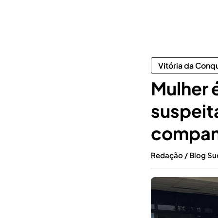
Vitória da Conq
Mulher 
suspeit
compan
Redação / Blog S