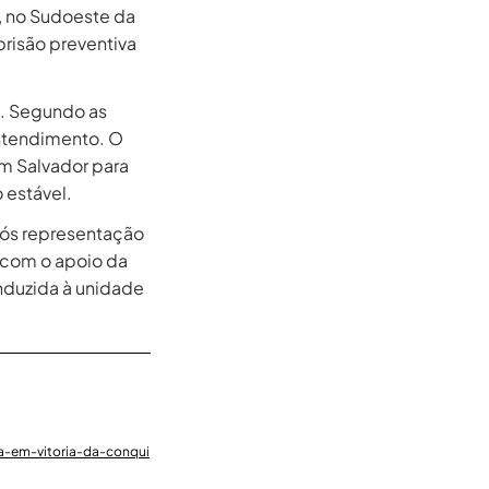
a, no Sudoeste da
prisão preventiva
. Segundo as
entendimento. O
em Salvador para
 estável.
pós representação
u com o apoio da
onduzida à unidade
a-em-vitoria-da-conqui