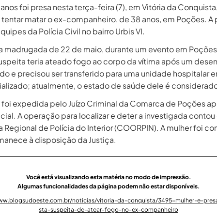
nos foi presa nesta terça-feira (7), em Vitória da Conquist
e tentar matar o ex-companheiro, de 38 anos, em Poções. A 
uipes da Polícia Civil no bairro Urbis VI.
na madrugada de 22 de maio, durante um evento em Poções
suspeita teria ateado fogo ao corpo da vítima após um des
do e precisou ser transferido para uma unidade hospitalar 
alizado; atualmente, o estado de saúde dele é considerado
 foi expedida pelo Juízo Criminal da Comarca de Poções a
cial. A operação para localizar e deter a investigada conto
 Regional de Polícia do Interior (COORPIN). A mulher foi c
rmanece à disposição da Justiça.
Você está visualizando esta matéria no modo de impressão.
Algumas funcionalidades da página podem não estar disponíveis.
ww.blogsudoeste.com.br/noticias/vitoria-da-conquista/3495-mulher-e-pres
sta-suspeita-de-atear-fogo-no-ex-companheiro