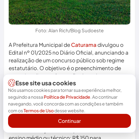
Foto: Alan Rich/Blog Sudoeste
A Prefeitura Municipal de
Caturama
divulgou o
Edital nº 01/2025 no Diário Oficial, anunciando a
realização de um concurso público sob regime
estatutário. O objetivo é o preenchimento de
vagas imediatas e formação de cadastro
Esse site usa cookies
reserva, com execução a cargo da Legalle
Nós usamos cookies para tornar sua experiência melhor,
Concursos Ltda. As inscrições estão abertas até
seguindo a nossa
Política de Privacidade
. Ao continuar
o dia 27 de agosto de 2025 e devem ser
navegando, você concorda com as condições e também
realizadas por meio do portal
com os
Termos de Uso
desse website.
http://portal.editais.legalleconcursos.com.br.
Continuar
As taxas de inscrição variam de acordo com o
nível de formação: R$ 100 para candidatos com
ensino médio ou técnico; R$ 150 para