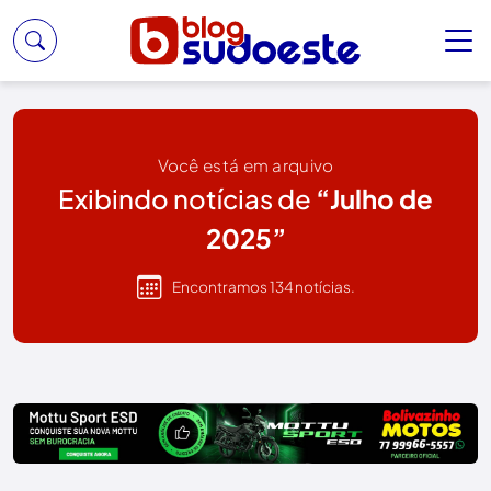
Você está em arquivo
Exibindo notícias de
“Julho de
2025”
Encontramos 134 notícias.