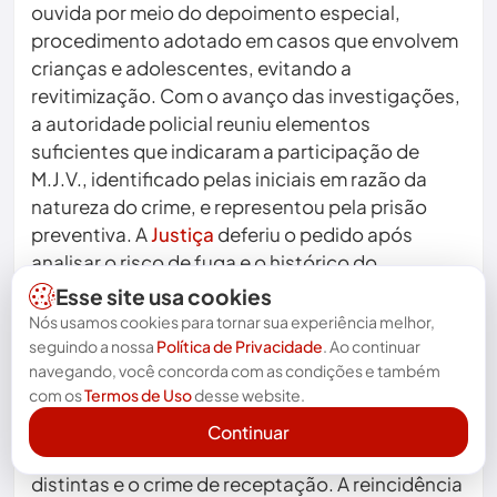
ouvida por meio do depoimento especial,
procedimento adotado em casos que envolvem
crianças e adolescentes, evitando a
revitimização. Com o avanço das investigações,
a autoridade policial reuniu elementos
suficientes que indicaram a participação de
M.J.V., identificado pelas iniciais em razão da
natureza do crime, e representou pela prisão
preventiva. A
Justiça
deferiu o pedido após
analisar o risco de fuga e o histórico do
investigado. Os policiais localizaram o suspeito
Esse site usa cookies
em sua residência, na zona rural de Piripá, onde
Nós usamos cookies para tornar sua experiência melhor,
ele tentou inicialmente negar as acusações, mas
seguindo a nossa
Política de Privacidade
. Ao continuar
não apresentou resistência à prisão. A
navegando, você concorda com as condições e também
com os
Termos de Uso
desse website.
corporação informou que M.J.V. possui outras
investigações em andamento, incluindo
Continuar
denúncias de estupro em circunstâncias
distintas e o crime de receptação. A reincidência