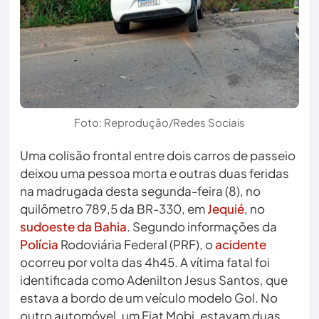
Foto: Reprodução/Redes Sociais
Uma colisão frontal entre dois carros de passeio
deixou uma pessoa morta e outras duas feridas
na madrugada desta segunda-feira (8), no
quilômetro 789,5 da BR-330, em
Jequié
, no
sudoeste da Bahia
. Segundo informações da
Polícia
Rodoviária Federal (PRF), o
acidente
ocorreu por volta das 4h45. A vítima fatal foi
identificada como Adenilton Jesus Santos, que
estava a bordo de um veículo modelo Gol. No
outro automóvel, um Fiat Mobi, estavam duas