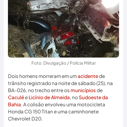
Foto: Divulgação / Polícia Militar
Dois homens morreram em um
acidente
de
trânsito registrado na noite de sábado (25), na
BA-026, no trecho entre os
municípios
de
Caculé
e
Licínio de Almeida
, no
Sudoeste da
Bahia
. A colisão envolveu uma motocicleta
Honda CG 150 Titan e uma caminhonete
Chevrolet D20.