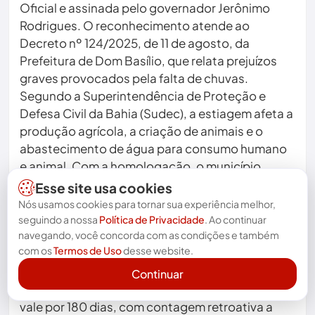
Oficial e assinada pelo governador Jerônimo
Rodrigues. O reconhecimento atende ao
Decreto nº 124/2025, de 11 de agosto, da
Prefeitura de Dom Basílio, que relata prejuízos
graves provocados pela falta de chuvas.
Segundo a Superintendência de Proteção e
Defesa Civil da Bahia (Sudec), a estiagem afeta a
produção agrícola, a criação de animais e o
abastecimento de água para consumo humano
e animal. Com a homologação, o município
passa a ter direito a apoio logístico e financeiro
Esse site usa cookies
do Estado e pode acessar recursos federais para
Nós usamos cookies para tornar sua experiência melhor,
ações de resposta à seca. Entre as medidas
seguindo a nossa
Política de Privacidade
. Ao continuar
navegando, você concorda com as condições e também
previstas estão abastecimento emergencial por
com os
Termos de Uso
desse website.
carros-pipa, perfuração de poços, apoio
técnico a pequenos produtores e programas de
Continuar
assistência social. A situação de emergência
vale por 180 dias, com contagem retroativa a