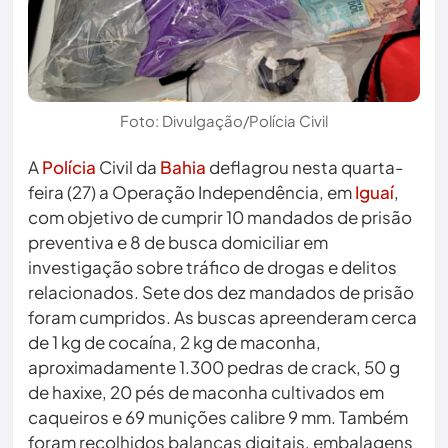
Foto: Divulgação/Polícia Civil
A
Polícia
Civil da
Bahia
deflagrou nesta quarta-
feira (27) a Operação Independência, em
Iguaí
,
com objetivo de cumprir 10 mandados de prisão
preventiva e 8 de busca domiciliar em
investigação sobre tráfico de drogas e delitos
relacionados. Sete dos dez mandados de prisão
foram cumpridos. As buscas apreenderam cerca
de 1 kg de cocaína, 2 kg de maconha,
aproximadamente 1.300 pedras de crack, 50 g
de haxixe, 20 pés de maconha cultivados em
caqueiros e 69 munições calibre 9 mm. Também
foram recolhidos balanças digitais, embalagens