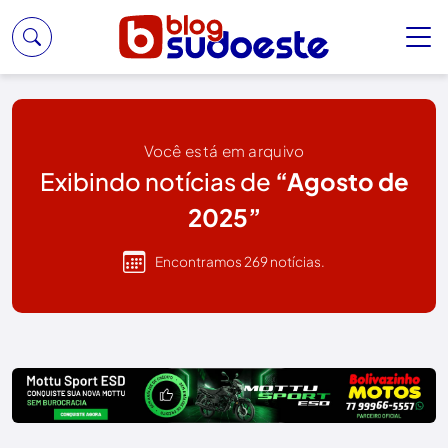
Você está em arquivo
Exibindo notícias de
“Agosto de
2025”
Encontramos 269 notícias.