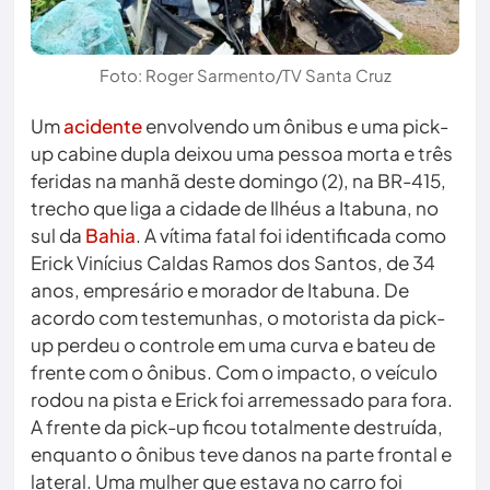
Foto: Roger Sarmento/TV Santa Cruz
Um
acidente
envolvendo um ônibus e uma pick-
up cabine dupla deixou uma pessoa morta e três
feridas na manhã deste domingo (2), na BR-415,
trecho que liga a cidade de Ilhéus a Itabuna, no
sul da
Bahia
. A vítima fatal foi identificada como
Erick Vinícius Caldas Ramos dos Santos, de 34
anos, empresário e morador de Itabuna. De
acordo com testemunhas, o motorista da pick-
up perdeu o controle em uma curva e bateu de
frente com o ônibus. Com o impacto, o veículo
rodou na pista e Erick foi arremessado para fora.
A frente da pick-up ficou totalmente destruída,
enquanto o ônibus teve danos na parte frontal e
lateral. Uma mulher que estava no carro foi