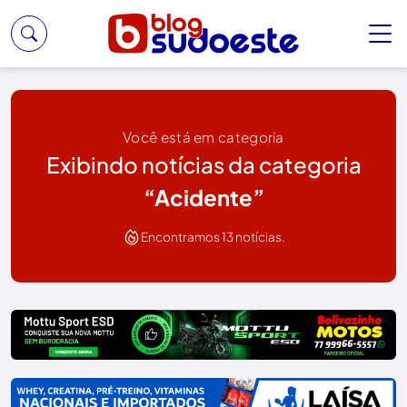
Você está em categoria
Exibindo notícias da categoria
“Acidente”
Encontramos 13 notícias.