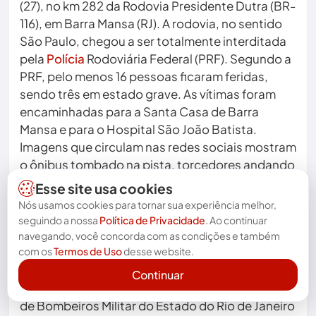
(27), no km 282 da Rodovia Presidente Dutra (BR-
116), em Barra Mansa (RJ). A rodovia, no sentido
São Paulo, chegou a ser totalmente interditada
pela
Polícia
Rodoviária Federal (PRF). Segundo a
PRF, pelo menos 16 pessoas ficaram feridas,
sendo três em estado grave. As vítimas foram
encaminhadas para a Santa Casa de Barra
Mansa e para o Hospital São João Batista.
Imagens que circulam nas redes sociais mostram
o ônibus tombado na pista, torcedores andando
pela rodovia e um homem caído aguardando
Esse site usa cookies
socorro. A PRF informou que o veículo fazia parte
Nós usamos cookies para tornar sua experiência melhor,
de um comboio de cinco ônibus que saíram do
seguindo a nossa
Política de Privacidade
. Ao continuar
Rio de Janeiro com torcedores a caminho de
navegando, você concorda com as condições e também
Avellaneda (Argentina), onde o Flamengo
com os
Termos de Uso
desse website.
disputará a semifinal da Copa Libertadores. A
Continuar
concessionária responsável e equipes do Corpo
de Bombeiros Militar do Estado do Rio de Janeiro