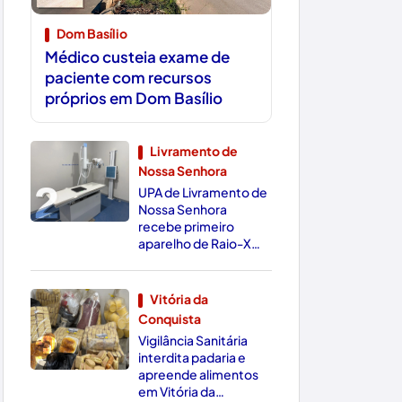
Dom Basílio
Médico custeia exame de
paciente com recursos
próprios em Dom Basílio
Livramento de
Nossa Senhora
2
UPA de Livramento de
Nossa Senhora
recebe primeiro
aparelho de Raio-X
Digital da região
Vitória da
Conquista
3
Vigilância Sanitária
interdita padaria e
apreende alimentos
em Vitória da