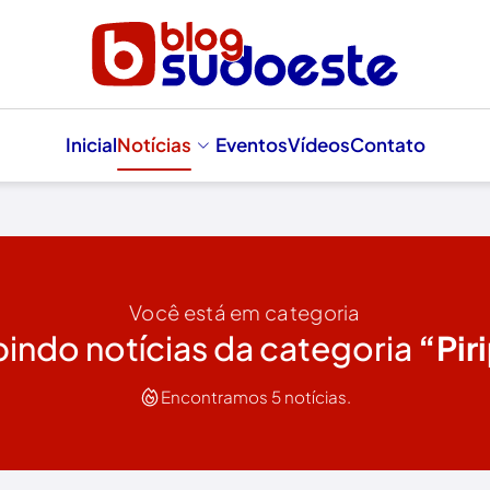
Inicial
Notícias
Eventos
Vídeos
Contato
Você está em categoria
bindo notícias da categoria
“Pir
Encontramos 5 notícias.