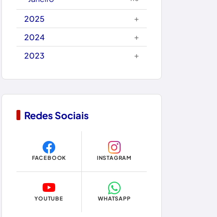
Carinhanha
+
2025
Caturama
+
2024
+
2023
Chapada Diamantina
Condeúba
Contendas do Sincorá
Redes Sociais
Copa do Mundo 2026
Dom Basílio
FACEBOOK
INSTAGRAM
Economia
Educação
YOUTUBE
WHATSAPP
Eleições