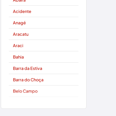
Acidente
Anagé
Aracatu
Araci
Bahia
Barra da Estiva
Barra do Choça
Belo Campo
Boa Nova
Bom Jesus da Lapa