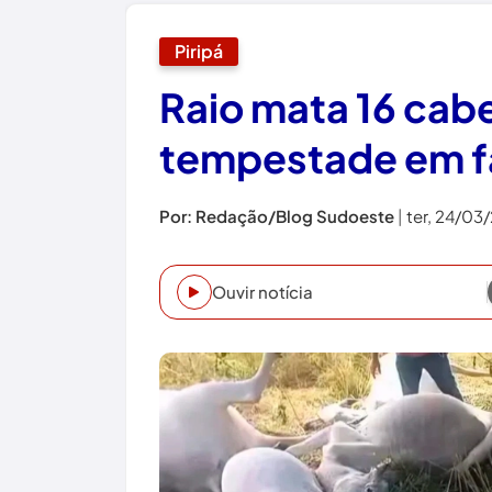
Piripá
Raio mata 16 cab
tempestade em fa
Por: Redação/Blog Sudoeste
|
ter, 24/03
Ouvir notícia