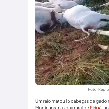
Foto: Repr
Um raio matou 16 cabeças de gado n
Mortinhos, na zona rural de
Piripá
, n