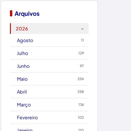
Boquira
Arquivos
Botuporã
−
2026
Brasil
Agosto
11
Brumado
Julho
129
Caculé
Junho
97
Caetanos
Maio
254
Caetité
Abril
258
Candiba
Março
136
Cândido Sales
Fevereiro
102
Caraíbas
Janeiro
110