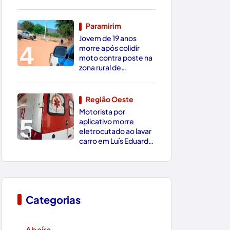
Conquista
Paramirim
Jovem de 19 anos
4
morre após colidir
moto contra poste na
zona rural de
Paramirim
Região Oeste
Motorista por
5
aplicativo morre
eletrocutado ao lavar
carro em Luís Eduardo
Magalhães
Categorias
Abaíra