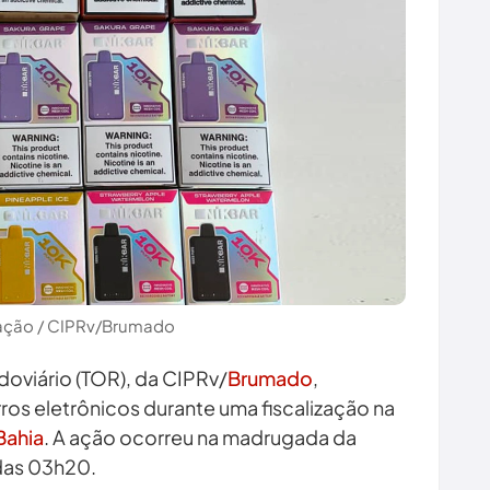
gação / CIPRv/Brumado
oviário (TOR), da CIPRv/
Brumado
,
os eletrônicos durante uma fiscalização na
Bahia
. A ação ocorreu na madrugada da
 das 03h20.