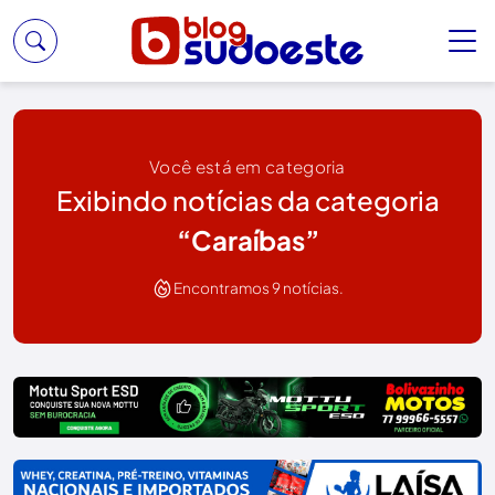
Você está em categoria
Exibindo notícias da categoria
“Caraíbas”
Encontramos 9 notícias.