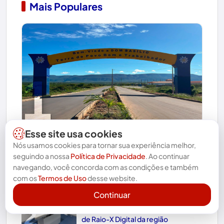
Mais Populares
1
Esse site usa cookies
Dom Basílio
Nós usamos cookies para tornar sua experiência melhor,
Médico custeia exame de paciente com
seguindo a nossa
Política de Privacidade
. Ao continuar
recursos próprios em Dom Basílio
navegando, você concorda com as condições e também
com os
Termos de Uso
desse website.
Livramento de Nossa Senhora
Continuar
UPA de Livramento de Nossa
2
Senhora recebe primeiro aparelho
de Raio-X Digital da região