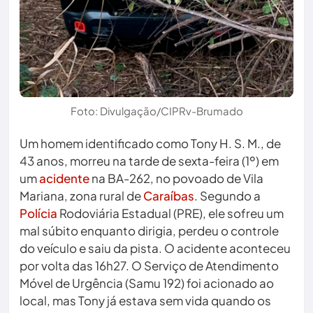
Foto: Divulgação/CIPRv-Brumado
Um homem identificado como Tony H. S. M., de
43 anos, morreu na tarde de sexta-feira (1º) em
um
acidente
na BA-262, no povoado de Vila
Mariana, zona rural de
Caraíbas
. Segundo a
Polícia
Rodoviária Estadual (PRE), ele sofreu um
mal súbito enquanto dirigia, perdeu o controle
do veículo e saiu da pista. O acidente aconteceu
por volta das 16h27. O Serviço de Atendimento
Móvel de Urgência (Samu 192) foi acionado ao
local, mas Tony já estava sem vida quando os