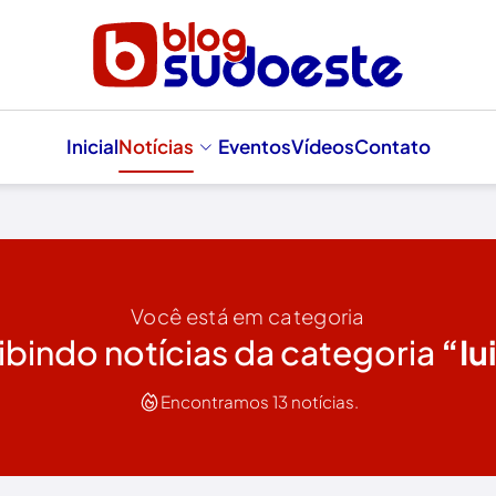
Inicial
Notícias
Eventos
Vídeos
Contato
Você está em categoria
ibindo notícias da categoria
“Iu
Encontramos 13 notícias.