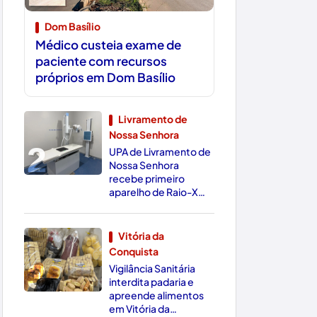
Dom Basílio
Médico custeia exame de
paciente com recursos
próprios em Dom Basílio
Livramento de
Nossa Senhora
2
UPA de Livramento de
Nossa Senhora
recebe primeiro
aparelho de Raio-X
Digital da região
Vitória da
Conquista
3
Vigilância Sanitária
interdita padaria e
apreende alimentos
em Vitória da