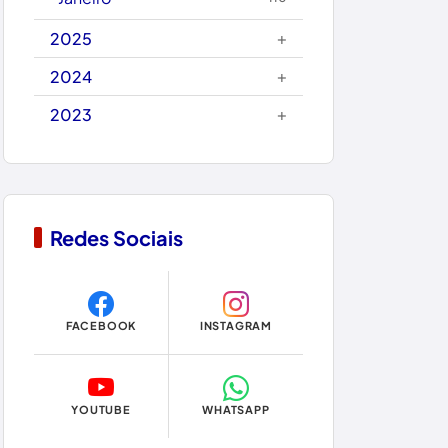
Carinhanha
+
2025
Caturama
+
2024
+
2023
Chapada Diamantina
Condeúba
Contendas do Sincorá
Redes Sociais
Copa do Mundo 2026
Dom Basílio
FACEBOOK
INSTAGRAM
Economia
Educação
YOUTUBE
WHATSAPP
Eleições