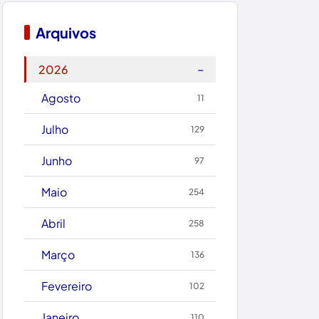
Boquira
Arquivos
Botuporã
−
2026
Brasil
Agosto
11
Brumado
Julho
129
Caculé
Junho
97
Caetanos
Maio
254
Caetité
Abril
258
Candiba
Março
136
Cândido Sales
Fevereiro
102
Caraíbas
Janeiro
110