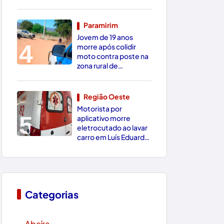
Conquista
Paramirim
Jovem de 19 anos
4
morre após colidir
moto contra poste na
zona rural de
Paramirim
Região Oeste
Motorista por
5
aplicativo morre
eletrocutado ao lavar
carro em Luís Eduardo
Magalhães
Categorias
Abaíra