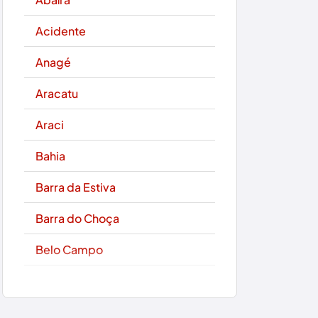
Acidente
Anagé
Aracatu
Araci
Bahia
Barra da Estiva
Barra do Choça
Belo Campo
Boa Nova
Bom Jesus da Lapa