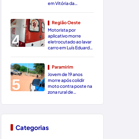
em Vitória da
Conquista
Região Oeste
Motorista por
4
aplicativo morre
eletrocutado ao lavar
carro em Luís Eduardo
Magalhães
Paramirim
Jovem de 19 anos
5
morre após colidir
moto contra poste na
zona rural de
Paramirim
Categorias