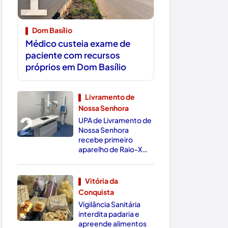
Dom Basílio
Médico custeia exame de
paciente com recursos
próprios em Dom Basílio
Livramento de
Nossa Senhora
2
UPA de Livramento de
Nossa Senhora
recebe primeiro
aparelho de Raio-X
Digital da região
Vitória da
Conquista
3
Vigilância Sanitária
interdita padaria e
apreende alimentos