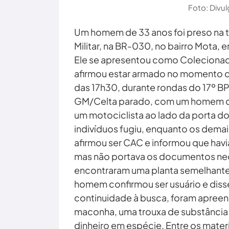
Foto: Divul
Um homem de 33 anos foi preso na t
Militar, na BR-030, no bairro Mota, 
Ele se apresentou como Colecionado
afirmou estar armado no momento d
das 17h30, durante rondas do 17º BP
GM/Celta parado, com um homem de
um motociclista ao lado da porta do
indivíduos fugiu, enquanto os dema
afirmou ser CAC e informou que havi
mas não portava os documentos neces
encontraram uma planta semelhante
homem confirmou ser usuário e diss
continuidade à busca, foram apree
maconha, uma trouxa de substância 
dinheiro em espécie. Entre os mate