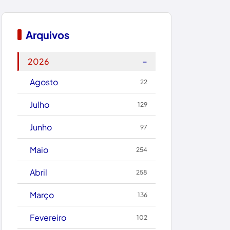
Bom Jesus da Lapa
Boquira
Arquivos
Botuporã
−
2026
Brasil
Agosto
22
Brumado
Julho
129
Caculé
Junho
97
Caetanos
Maio
254
Caetité
Abril
258
Candiba
Março
136
Cândido Sales
Fevereiro
102