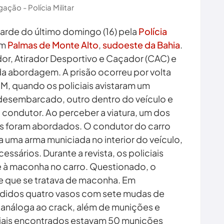
gação - Polícia Militar
arde do último domingo (16) pela
Polícia
em
Palmas de Monte Alto
,
sudoeste da Bahia
.
r, Atirador Desportivo e Caçador (CAC) e
a abordagem. A prisão ocorreu por volta
M, quando os policiais avistaram um
sembarcado, outro dentro do veículo e
 condutor. Ao perceber a viatura, um dos
is foram abordados. O condutor do carro
a uma arma municiada no interior do veículo,
sários. Durante a revista, os policiais
 à maconha no carro. Questionado, o
e que se tratava de maconha. Em
ndidos quatro vasos com sete mudas de
análoga ao crack, além de munições e
riais encontrados estavam 50 munições