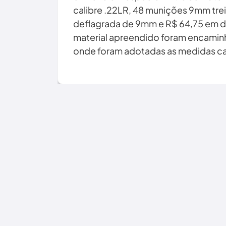
calibre .22LR, 48 munições 9mm tre
deflagrada de 9mm e R$ 64,75 em di
material apreendido foram encaminh
onde foram adotadas as medidas ca