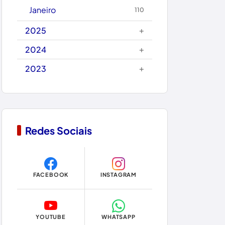
Caraíbas
Janeiro
110
Carinhanha
+
2025
Caturama
+
2024
+
2023
Chapada Diamantina
Condeúba
Contendas do Sincorá
Redes Sociais
Copa do Mundo 2026
Dom Basílio
FACEBOOK
INSTAGRAM
Economia
Educação
YOUTUBE
WHATSAPP
Eleições