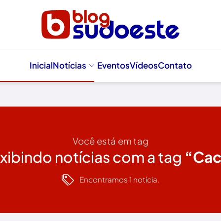
Inicial
Notícias
Eventos
Vídeos
Contato
Você está em tag
xibindo notícias com a tag
“Cac
Encontramos 1 notícia.