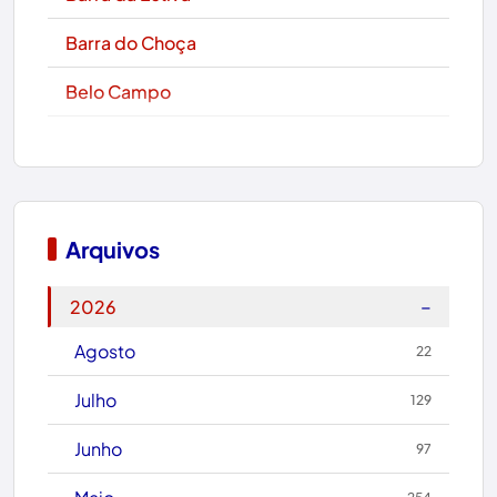
Barra do Choça
Belo Campo
Boa Nova
Bom Jesus da Lapa
Boquira
Arquivos
Botuporã
−
2026
Brasil
Agosto
22
Brumado
Julho
129
Caculé
Junho
97
Caetanos