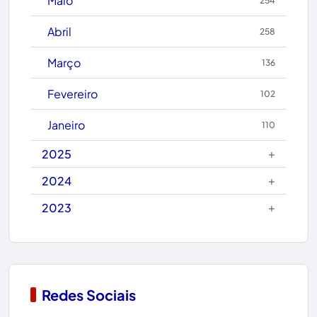
Maio
254
Caetité
Abril
258
Candiba
Março
136
Cândido Sales
Fevereiro
102
Caraíbas
Janeiro
110
Carinhanha
+
2025
Caturama
+
2024
+
2023
Chapada Diamantina
Condeúba
Contendas do Sincorá
Redes Sociais
Copa do Mundo 2026