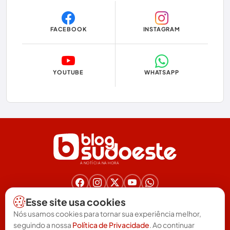
Dom Basílio
FACEBOOK
INSTAGRAM
Economia
Educação
YOUTUBE
WHATSAPP
Eleições
Eleições 2024
Eleições 2026
Encruzilhada
A NOTÍCIA NA HORA
Entretenimento
Érico Cardoso
Nos acompanhe nas redes!
Esse site usa cookies
(77) 3025-6571
Nós usamos cookies para tornar sua experiência melhor,
Esportes
redacao@blogsudoeste.com.br
seguindo a nossa
Política de Privacidade
. Ao continuar