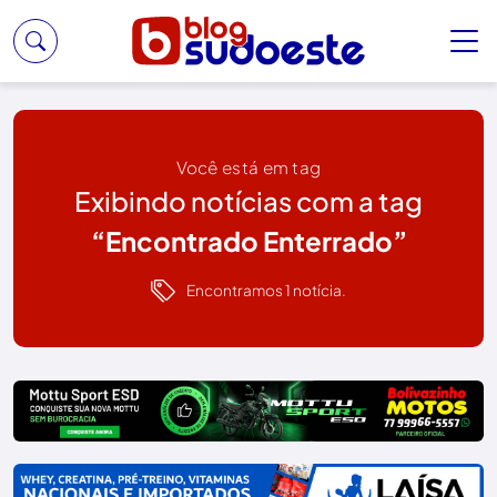
Você está em tag
Exibindo notícias com a tag
“Encontrado Enterrado”
Encontramos 1 notícia.