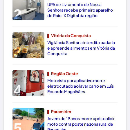
UPA de Livramento de Nossa
2
Senhora recebe primeiro aparelho
de Raio-X Digital da região
Vitória da Conquista
Vigilância Sanitária interdita padaria
3
e apreende alimentos em Vitória da
Conquista
Região Oeste
Motorista por aplicativo morre
4
eletrocutado ao lavar carro em Luís
Eduardo Magalhães
Paramirim
Jovem de 19 anos morre após colidir
5
moto contra poste na zona rural de
Paramirim