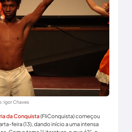
: Igor Chaves
ria da Conquista
(FliConquista) começou
ta-feira (13), dando início a uma intensa
s. Com o tema “Literatura, o que é?”, o