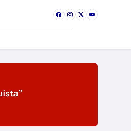
uista”