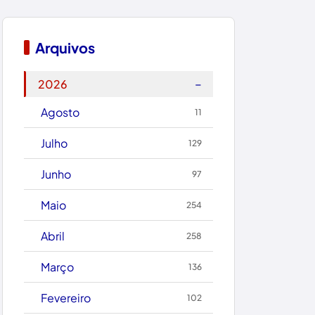
Bom Jesus da Lapa
Boquira
Arquivos
Botuporã
−
2026
Brasil
Agosto
11
Brumado
Julho
129
Caculé
Junho
97
Caetanos
Maio
254
Caetité
Abril
258
Candiba
Março
136
Cândido Sales
Fevereiro
102