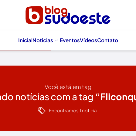
Inicial
Notícias
Eventos
Vídeos
Contato
Você está em tag
ndo notícias com a tag
“Fliconq
Encontramos 1 notícia.