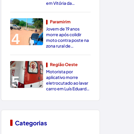
em Vitória da
Conquista
Paramirim
Jovem de 19 anos
4
morre após colidir
moto contra poste na
zona rural de
Paramirim
Região Oeste
Motorista por
5
aplicativo morre
eletrocutado ao lavar
carro em Luís Eduardo
Magalhães
Categorias