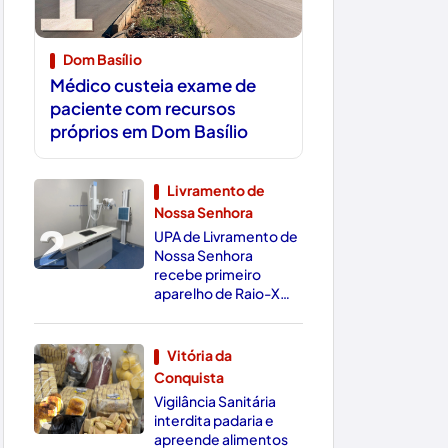
Dom Basílio
Médico custeia exame de
paciente com recursos
próprios em Dom Basílio
Livramento de
Nossa Senhora
2
UPA de Livramento de
Nossa Senhora
recebe primeiro
aparelho de Raio-X
Digital da região
Vitória da
Conquista
3
Vigilância Sanitária
interdita padaria e
apreende alimentos