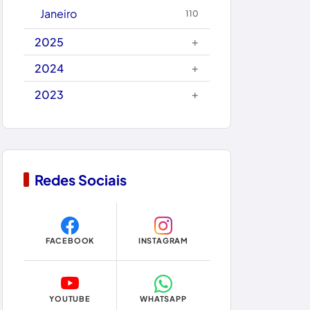
Caraíbas
Janeiro
110
Carinhanha
+
2025
Caturama
+
2024
+
2023
Chapada Diamantina
Condeúba
Contendas do Sincorá
Redes Sociais
Copa do Mundo 2026
Dom Basílio
FACEBOOK
INSTAGRAM
Economia
Educação
YOUTUBE
WHATSAPP
Eleições