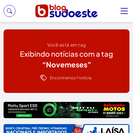
Você está em tag
Exibindo notícias com a tag
“Novemeses”
Encontramos 1 notícia.