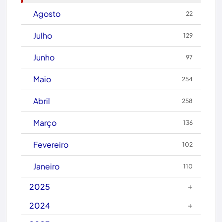
Brasil
Agosto
22
Brumado
Julho
129
Caculé
Junho
97
Caetanos
Maio
254
Caetité
Abril
258
Candiba
Março
136
Cândido Sales
Fevereiro
102
Caraíbas
Janeiro
110
Carinhanha
+
2025
Caturama
+
2024