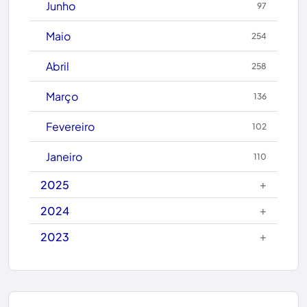
Junho
97
Caetanos
Maio
254
Caetité
Abril
258
Candiba
Março
136
Cândido Sales
Fevereiro
102
Caraíbas
Janeiro
110
Carinhanha
+
2025
Caturama
+
2024
+
2023
Chapada Diamantina
Condeúba
Contendas do Sincorá