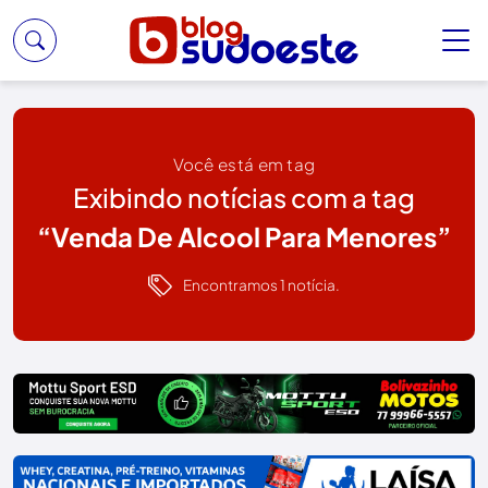
Você está em tag
Exibindo notícias com a tag
“Venda De Alcool Para Menores”
Encontramos 1 notícia.