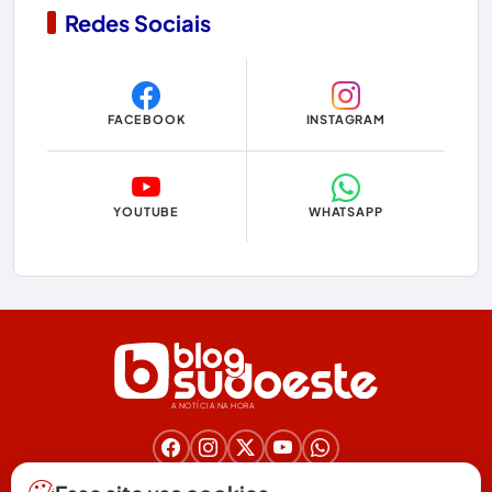
Redes Sociais
Copa do Mundo 2026
Dom Basílio
FACEBOOK
INSTAGRAM
Economia
Educação
YOUTUBE
WHATSAPP
Eleições
Eleições 2024
Eleições 2026
Encruzilhada
A NOTÍCIA NA HORA
Entretenimento
Érico Cardoso
Nos acompanhe nas redes!