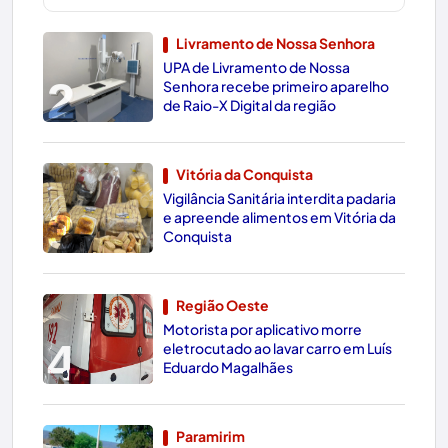
Livramento de Nossa Senhora
UPA de Livramento de Nossa
2
Senhora recebe primeiro aparelho
de Raio-X Digital da região
Vitória da Conquista
Vigilância Sanitária interdita padaria
3
e apreende alimentos em Vitória da
Conquista
Região Oeste
Motorista por aplicativo morre
4
eletrocutado ao lavar carro em Luís
Eduardo Magalhães
Paramirim