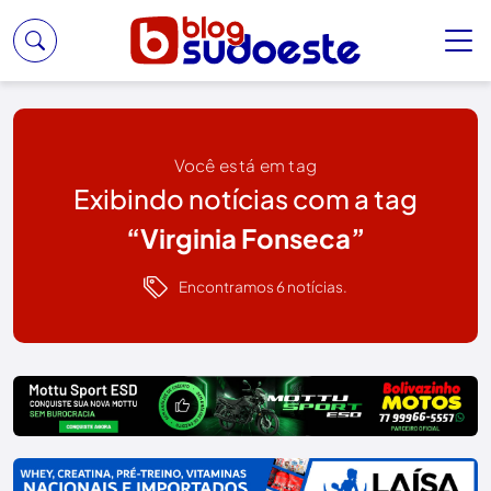
Você está em tag
Exibindo notícias com a tag
“Virginia Fonseca”
Encontramos 6 notícias.