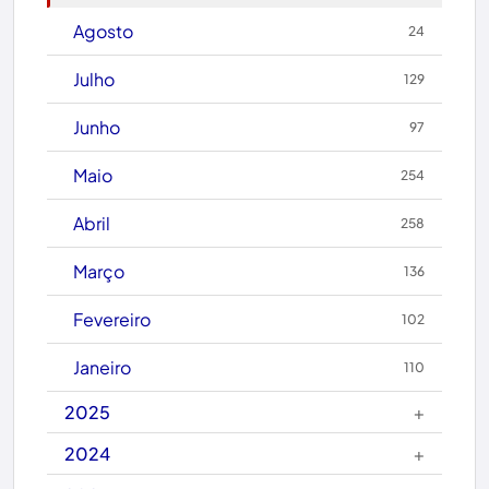
Brasil
Agosto
24
Brumado
Julho
129
Caculé
Junho
97
Caetanos
Maio
254
Caetité
Abril
258
Candiba
Março
136
Cândido Sales
Fevereiro
102
Caraíbas
Janeiro
110
Carinhanha
+
2025
Caturama
+
2024