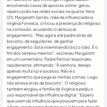
envolvendo casas de apostas online, gerou
repercussão nas redes sociais na quarta-feira
(21). Margareth Serrão, mãe da influenciadora
Virgínia Fonseca, criticou a presença do religioso
na comissão, acusando-o de buscar
engajamento. “Mas agora até padre atrás de
biscoito, de seguidores, de ganhar
engajamento. Está inseminando [sic] o ódio. É o
fim dos tempos mesmo!”, escreveu Margareth
em um comentário. Padre Patrick respondeu
rapidamente, afirmando: “À senhora, desejo
apenas muita luz e sucesso. Não é o
engajamento que paga as minhas contas. Logo,
não estava atrás de biscoito”. O religioso
também elogiou a família de Virgínia e pediu o
uso responsável da influência digital: “Espero
que usem da influência que possuem para fazer
o bem, assim como deduzo que já façam, mas de