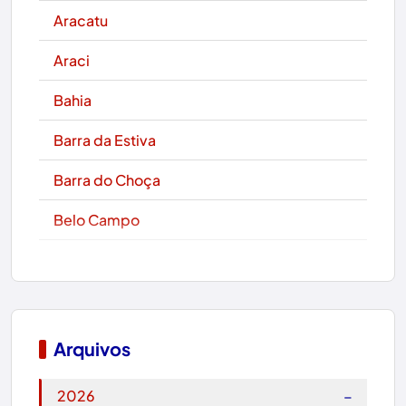
Aracatu
Araci
Bahia
Barra da Estiva
Barra do Choça
Belo Campo
Boa Nova
Bom Jesus da Lapa
Boquira
Arquivos
Botuporã
−
2026