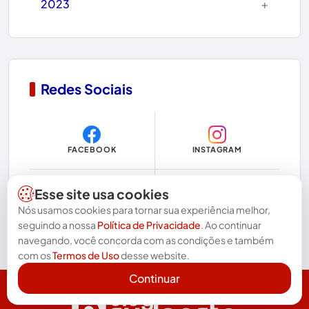
+
2023
Chapada Diamantina
Condeúba
Contendas do Sincorá
Redes Sociais
Copa do Mundo 2026
Dom Basílio
FACEBOOK
INSTAGRAM
Economia
Educação
Esse site usa cookies
YOUTUBE
WHATSAPP
Nós usamos cookies para tornar sua experiência melhor,
Eleições
seguindo a nossa
Política de Privacidade
. Ao continuar
navegando, você concorda com as condições e também
Eleições 2024
com os
Termos de Uso
desse website.
Eleições 2026
Continuar
Encruzilhada