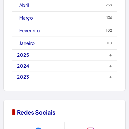
Caetité
Abril
258
Candiba
Março
136
Cândido Sales
Fevereiro
102
Caraíbas
Janeiro
110
Carinhanha
+
2025
Caturama
+
2024
+
2023
Chapada Diamantina
Condeúba
Contendas do Sincorá
Redes Sociais
Copa do Mundo 2026
Dom Basílio