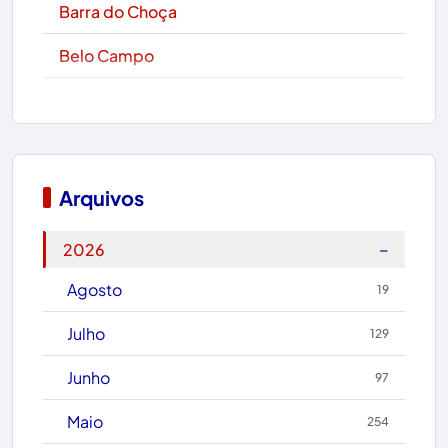
Barra do Choça
Belo Campo
Boa Nova
Bom Jesus da Lapa
Boquira
Arquivos
Botuporã
−
2026
Brasil
Agosto
19
Brumado
Julho
129
Caculé
Junho
97
Caetanos
Maio
254