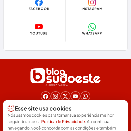
FACEBOOK
INSTAGRAM
Economia
Educação
YOUTUBE
WHATSAPP
Eleições
Eleições 2024
Eleições 2026
Encruzilhada
A NOTÍCIA NA HORA
Entretenimento
Érico Cardoso
Nos acompanhe nas redes!
Esse site usa cookies
(77) 3025-6571
Esportes
Nós usamos cookies para tornar sua experiência melhor,
redacao@blogsudoeste.com.br
seguindo a nossa
Política de Privacidade
. Ao continuar
Política de Privacidade
Termos de uso
Feira da Mata
|
navegando, você concorda com as condições e também