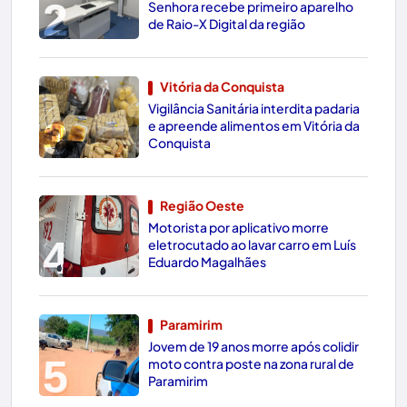
2
Senhora recebe primeiro aparelho
de Raio-X Digital da região
Vitória da Conquista
Vigilância Sanitária interdita padaria
3
e apreende alimentos em Vitória da
Conquista
Região Oeste
Motorista por aplicativo morre
4
eletrocutado ao lavar carro em Luís
Eduardo Magalhães
Paramirim
Jovem de 19 anos morre após colidir
5
moto contra poste na zona rural de
Paramirim