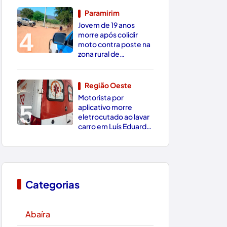
Paramirim
Jovem de 19 anos
4
morre após colidir
moto contra poste na
zona rural de
Paramirim
Região Oeste
Motorista por
5
aplicativo morre
eletrocutado ao lavar
carro em Luís Eduardo
Magalhães
Categorias
Abaíra