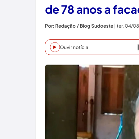
de 78 anos a faca
Por: Redação / Blog Sudoeste
|
ter, 04/0
Ouvir notícia