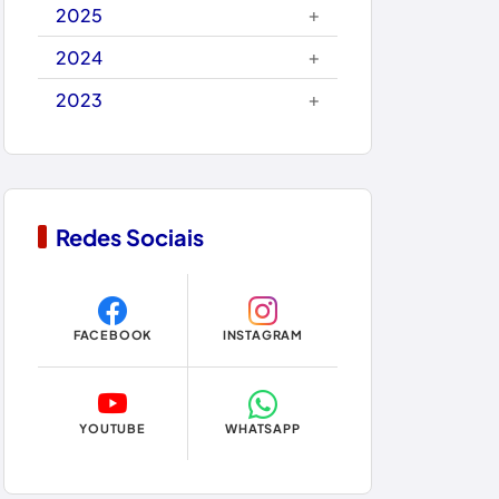
Carinhanha
+
2025
Caturama
+
2024
+
2023
Chapada Diamantina
Condeúba
Contendas do Sincorá
Redes Sociais
Copa do Mundo 2026
Dom Basílio
FACEBOOK
INSTAGRAM
Economia
Educação
YOUTUBE
WHATSAPP
Eleições
Eleições 2024