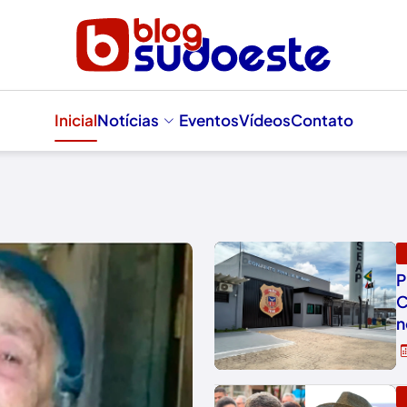
Inicial
Notícias
Eventos
Vídeos
Contato
P
C
n