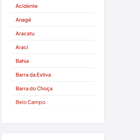
Acidente
Anagé
Aracatu
Araci
Bahia
Barra da Estiva
Barra do Choça
Belo Campo
Boa Nova
Bom Jesus da Lapa