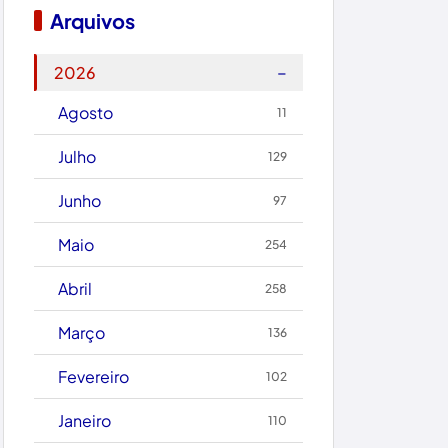
Boquira
Arquivos
Botuporã
−
2026
Brasil
Agosto
11
Brumado
Julho
129
Caculé
Junho
97
Caetanos
Maio
254
Caetité
Abril
258
Candiba
Março
136
Cândido Sales
Fevereiro
102
Caraíbas
Janeiro
110