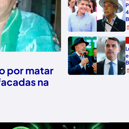
P
4
B
L
e
B
o por matar
 facadas na