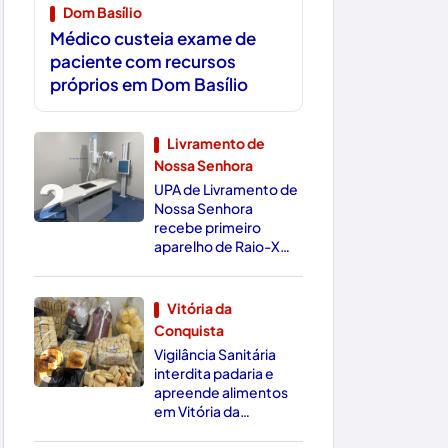
Dom Basílio
Médico custeia exame de
paciente com recursos
próprios em Dom Basílio
Livramento de
Nossa Senhora
2
UPA de Livramento de
Nossa Senhora
recebe primeiro
aparelho de Raio-X
Digital da região
Vitória da
Conquista
3
Vigilância Sanitária
interdita padaria e
apreende alimentos
em Vitória da
Conquista