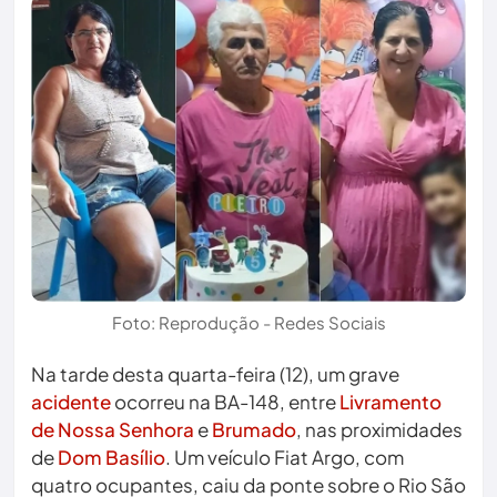
Foto: Reprodução - Redes Sociais
Na tarde desta quarta-feira (12), um grave
acidente
ocorreu na BA-148, entre
Livramento
de Nossa Senhora
e
Brumado
, nas proximidades
de
Dom Basílio
. Um veículo Fiat Argo, com
quatro ocupantes, caiu da ponte sobre o Rio São