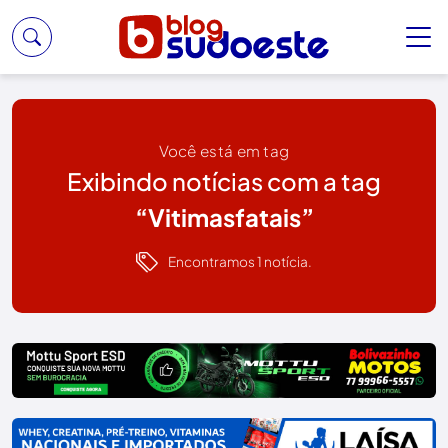
Você está em tag
Exibindo notícias com a tag
“Vitimasfatais”
Encontramos 1 notícia.