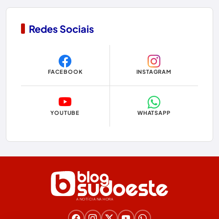
Contendas do Sincorá
Redes Sociais
Copa do Mundo 2026
Dom Basílio
FACEBOOK
INSTAGRAM
Economia
Educação
YOUTUBE
WHATSAPP
Eleições
Eleições 2024
Eleições 2026
Encruzilhada
A NOTÍCIA NA HORA
Entretenimento