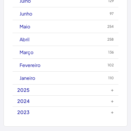
Julho
129
Caculé
Junho
97
Caetanos
Maio
254
Caetité
Abril
258
Candiba
Março
136
Cândido Sales
Fevereiro
102
Caraíbas
Janeiro
110
Carinhanha
+
2025
Caturama
+
2024
+
2023
Chapada Diamantina
Condeúba