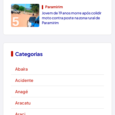
Paramirim
Jovem de 19 anos morre após colidir
5
moto contra poste na zona rural de
Paramirim
Categorias
Abaíra
Acidente
Anagé
Aracatu
Araci