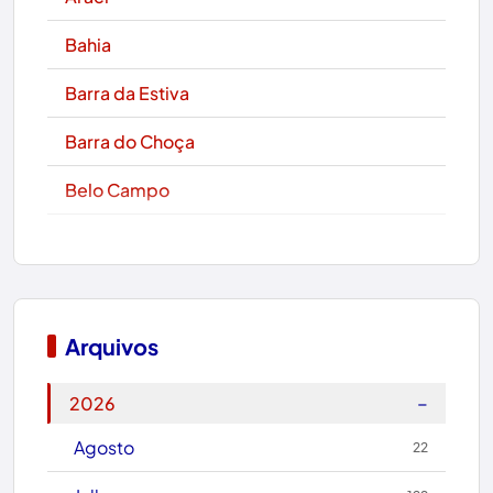
Bahia
Barra da Estiva
Barra do Choça
Belo Campo
Boa Nova
Bom Jesus da Lapa
Boquira
Arquivos
Botuporã
−
2026
Brasil
Agosto
22
Brumado