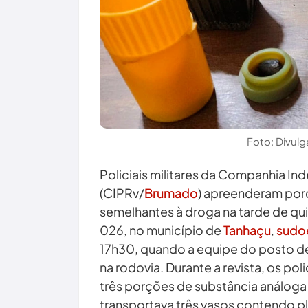
Foto: Divu
Policiais militares da Companhia I
(CIPRv/
Brumado
) apreenderam por
semelhantes à droga na tarde de quin
026, no município de
Tanhaçu
,
sudoe
17h30, quando a equipe do posto d
na rodovia. Durante a revista, os po
três porções de substância análoga
transportava três vasos contendo p