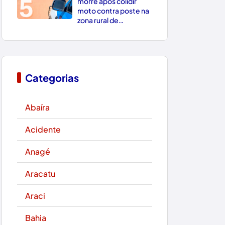
5
morre após colidir
moto contra poste na
zona rural de
Paramirim
Categorias
Abaíra
Acidente
Anagé
Aracatu
Araci
Bahia