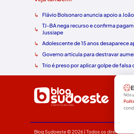
↳
Flávio Bolsonaro anuncia apoio a Joã
TJ-BA nega recurso e confirma pagame
↳
Jussiape
↳
Adolescente de 15 anos desaparece ap
↳
Governo articula para destravar aume
↳
Trio é preso por aplicar golpe de fals
E
Nós u
Polít
A NOTÍCIA NA HORA
cond