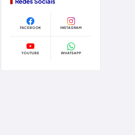
Redes Sociais
Copa do Mundo 2026
Dom Basílio
FACEBOOK
INSTAGRAM
Economia
Educação
YOUTUBE
WHATSAPP
Eleições
Eleições 2024
Eleições 2026
Encruzilhada
Entretenimento
Érico Cardoso