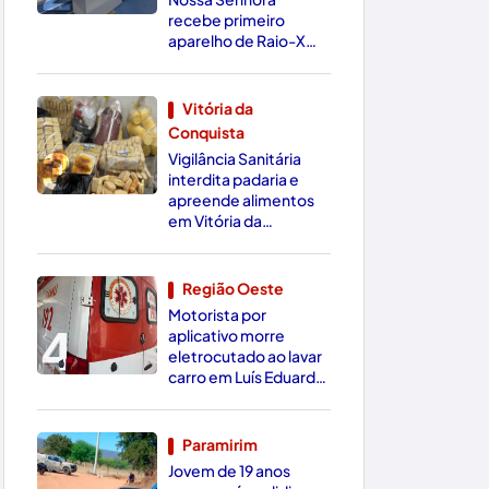
recebe primeiro
aparelho de Raio-X
Digital da região
Vitória da
Conquista
3
Vigilância Sanitária
interdita padaria e
apreende alimentos
em Vitória da
Conquista
Região Oeste
Motorista por
4
aplicativo morre
eletrocutado ao lavar
carro em Luís Eduardo
Magalhães
Paramirim
Jovem de 19 anos