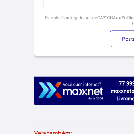
Este site é protegido pelo reCAPTCHA e a
Políti
s
Post
Veja também: