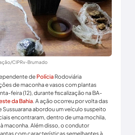
lgação/CIPRv-Brumado
ndependente de
Polícia
Rodoviária
ções de maconha e vasos com plantas
ta-feira (12), durante fiscalização na BA-
ste da Bahia
. A ação ocorreu por volta das
e Sussuarana abordou um veículo suspeito
liciais encontraram, dentro de uma mochila,
 à maconha. Além disso, o condutor
lantas com características semelhantes à