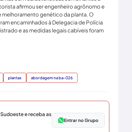
torista afirmou ser engenheiro agrônomo e
de melhoramento genético da planta. O
oram encaminhados à Delegacia de Polícia
gistrado e as medidas legais cabíveis foram
plantas
abordagem na ba-026
 Sudoeste e receba as
Entrar no Grupo