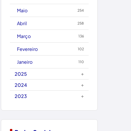
Caetanos
Maio
254
Caetité
Abril
258
Candiba
Março
136
Cândido Sales
Fevereiro
102
Caraíbas
Janeiro
110
Carinhanha
+
2025
Caturama
+
2024
+
2023
Chapada Diamantina
Condeúba
Contendas do Sincorá