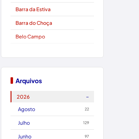
Barra da Estiva
Barra do Choça
Belo Campo
Boa Nova
Bom Jesus da Lapa
Boquira
Arquivos
Botuporã
−
2026
Brasil
Agosto
22
Brumado
Julho
129
Caculé
Junho
97