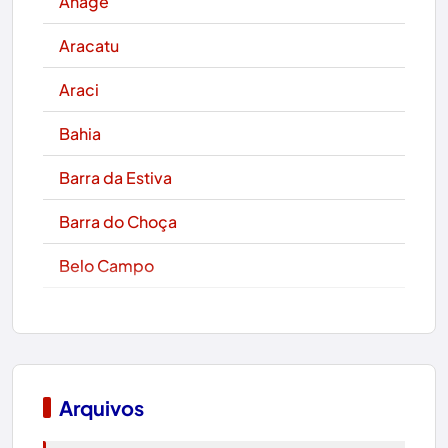
Anagé
Aracatu
Araci
Bahia
Barra da Estiva
Barra do Choça
Belo Campo
Boa Nova
Bom Jesus da Lapa
Boquira
Arquivos
Botuporã