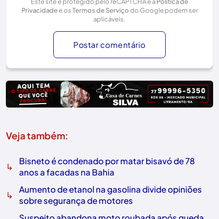
Este site é protegido pelo reCAPTCHA e a
Política de
Privacidade
e os
Termos de Serviço
do Google podem ser
aplicáveis.
Postar comentário
Veja também:
Bisneto é condenado por matar bisavó de 78
↳
anos a facadas na Bahia
Aumento de etanol na gasolina divide opiniões
↳
sobre segurança de motores
Suspeito abandona moto roubada após queda