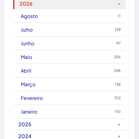
−
2026
Brasil
Agosto
11
Brumado
Julho
129
Caculé
Junho
97
Caetanos
Maio
254
Caetité
Abril
258
Candiba
Março
136
Cândido Sales
Fevereiro
102
Caraíbas
Janeiro
110
Carinhanha
+
2025
Caturama
+
2024