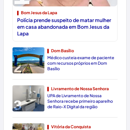
Bom Jesus da Lapa
Polícia prende suspeito de matar mulher
em casa abandonada em Bom Jesus da
Lapa
Dom Basílio
Médico custeia exame de paciente
2
com recursos próprios em Dom
Basílio
Livramento de Nossa Senhora
UPA de Livramento de Nossa
3
Senhora recebe primeiro aparelho
de Raio-X Digital da região
Vitória da Conquista