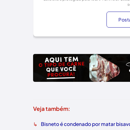
s
Post
Veja também:
↳
Bisneto é condenado por matar bisavó