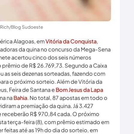
 Rich/Blog Sudoeste
térica Alagoas, em
Vitória da Conquista
,
nhadoras da quina no concurso da Mega-Sena
lhete acertou cinco dos seis números
o prêmio de R$ 26.769,73. Segundo a Caixa
u as seis dezenas sorteadas, fazendo com
ara o próximo sorteio. Além de Vitória da
éus, Feira de Santana e
Bom Jesus da Lapa
na na
Bahia
. No total, 87 apostas em todo o
idiram a premiação da quina. Já 3.427
e receberão R$ 970,84 cada. O próximo
a terça-feira (8), com prêmio estimado em
feitas até as 19h do dia do sorteio, em