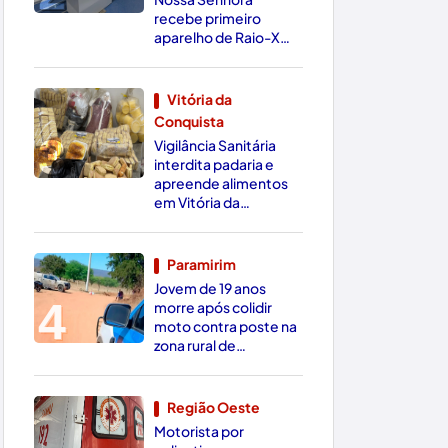
recebe primeiro
aparelho de Raio-X
Digital da região
Vitória da
Conquista
3
Vigilância Sanitária
interdita padaria e
apreende alimentos
em Vitória da
Conquista
Paramirim
Jovem de 19 anos
4
morre após colidir
moto contra poste na
zona rural de
Paramirim
Região Oeste
Motorista por