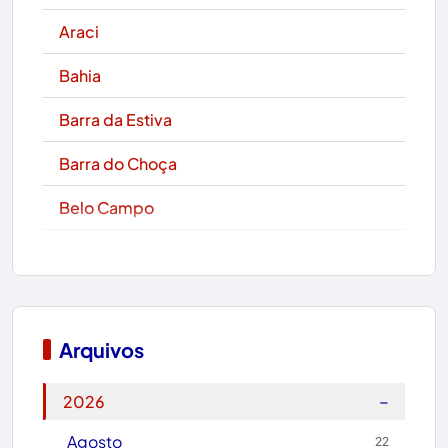
Araci
Bahia
Barra da Estiva
Barra do Choça
Belo Campo
Boa Nova
Bom Jesus da Lapa
Boquira
Arquivos
Botuporã
−
2026
Brasil
Agosto
22