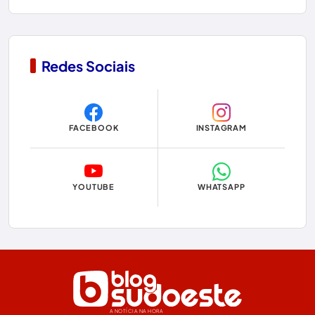
Condeúba
Contendas do Sincorá
Redes Sociais
Copa do Mundo 2026
Dom Basílio
FACEBOOK
INSTAGRAM
Economia
Educação
YOUTUBE
WHATSAPP
Eleições
Eleições 2024
Eleições 2026
Encruzilhada
A NOTÍCIA NA HORA