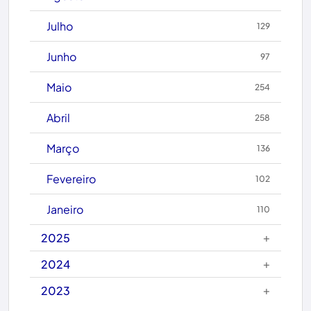
Brumado
Julho
129
Caculé
Junho
97
Caetanos
Maio
254
Caetité
Abril
258
Candiba
Março
136
Cândido Sales
Fevereiro
102
Caraíbas
Janeiro
110
Carinhanha
+
2025
Caturama
+
2024
+
2023
Chapada Diamantina