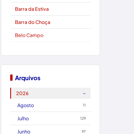
Barra da Estiva
Barra do Choça
Belo Campo
Boa Nova
Bom Jesus da Lapa
Boquira
Arquivos
Botuporã
−
2026
Brasil
Agosto
11
Brumado
Julho
129
Caculé
Junho
97