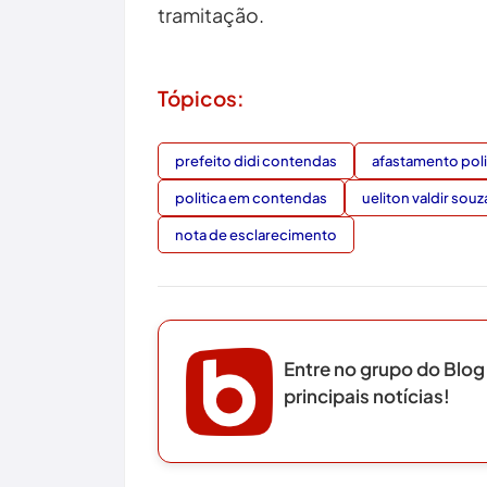
tramitação.
Tópicos:
prefeito didi contendas
afastamento poli
politica em contendas
ueliton valdir souz
nota de esclarecimento
Entre no grupo do Blog
principais notícias!