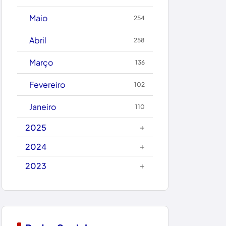
Caetanos
Maio
254
Caetité
Abril
258
Candiba
Março
136
Cândido Sales
Fevereiro
102
Caraíbas
Janeiro
110
Carinhanha
+
2025
Caturama
+
2024
+
2023
Chapada Diamantina
Condeúba
Contendas do Sincorá