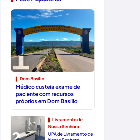
1
Dom Basílio
Médico custeia exame de
paciente com recursos
próprios em Dom Basílio
Livramento de
Nossa Senhora
2
UPA de Livramento de
Nossa Senhora