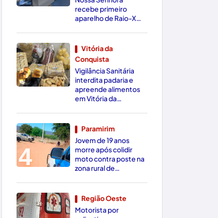
recebe primeiro
aparelho de Raio-X
Digital da região
Vitória da
Conquista
3
Vigilância Sanitária
interdita padaria e
apreende alimentos
em Vitória da
Conquista
Paramirim
Jovem de 19 anos
4
morre após colidir
moto contra poste na
zona rural de
Paramirim
Região Oeste
Motorista por