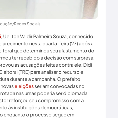
odução/Redes Sociais
á
, Ueliton Valdir Palmeira Souza, conhecido
larecimento nesta quarta-feira (27) após a
eitoral que determinou seu afastamento do
irmou ter recebido a decisão com surpresa,
vou as acusações feitas contra ele. Didi
Eleitoral (TRE) para analisar o recurso e
duta durante a campanha. O prefeito
 novas
eleições
seriam convocadas no
rrotada nas urnas poderia ser diplomada
gestor reforçou seu compromisso com a
eito às instituições democráticas,
o enquanto o processo segue em