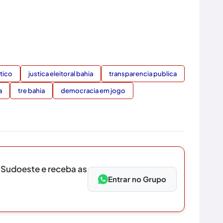
tico
justica eleitoral bahia
transparencia publica
a
tre bahia
democracia em jogo
 Sudoeste e receba as
Entrar no Grupo