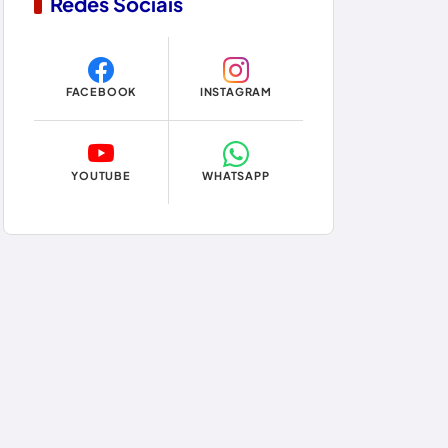
Redes Sociais
Copa do Mundo 2026
Dom Basílio
FACEBOOK
INSTAGRAM
Economia
Educação
YOUTUBE
WHATSAPP
Eleições
Eleições 2024
Eleições 2026
Encruzilhada
Entretenimento
Érico Cardoso