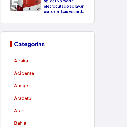
5
aplicativo morre
eletrocutado ao lavar
carro em Luís Eduardo
Magalhães
Categorias
Abaíra
Acidente
Anagé
Aracatu
Araci
Bahia