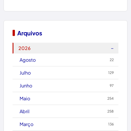
Boa Nova
Bom Jesus da Lapa
Boquira
Arquivos
Botuporã
−
2026
Brasil
Agosto
22
Brumado
Julho
129
Caculé
Junho
97
Caetanos
Maio
254
Caetité
Abril
258
Candiba
Março
136