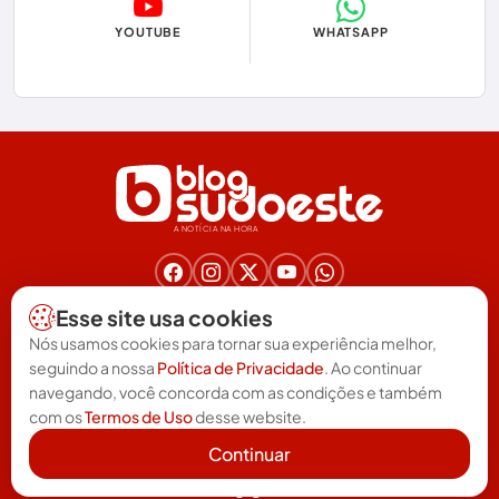
YOUTUBE
WHATSAPP
Eleições
Eleições 2024
Eleições 2026
Encruzilhada
A NOTÍCIA NA HORA
Entretenimento
Érico Cardoso
Nos acompanhe nas redes!
Esse site usa cookies
(77) 3025-6571
Esportes
Nós usamos cookies para tornar sua experiência melhor,
redacao@blogsudoeste.com.br
seguindo a nossa
Política de Privacidade
. Ao continuar
Política de Privacidade
Termos de uso
Feira da Mata
|
navegando, você concorda com as condições e também
com os
Termos de Uso
desse website.
Futebol
Continuar
Guanambi