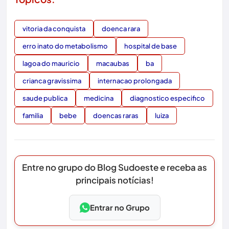
vitoria da conquista
doenca rara
erro inato do metabolismo
hospital de base
lagoa do mauricio
macaubas
ba
crianca gravissima
internacao prolongada
saude publica
medicina
diagnostico especifico
familia
bebe
doencas raras
luiza
Entre no grupo do Blog Sudoeste e receba as
principais notícias!
Entrar no Grupo