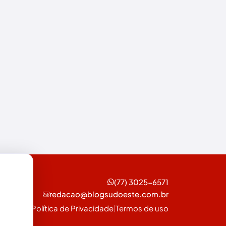
Esportes
Feira da Mata
Futebol
Guanambi
Ibiassucê
Ibicoara
Ibipitanga
Ibitiara
Ibotirama
(77) 3025-6571
redacao@blogsudoeste.com.br
Igaporã
Política de Privacidade
Termos de uso
|
Iguaí