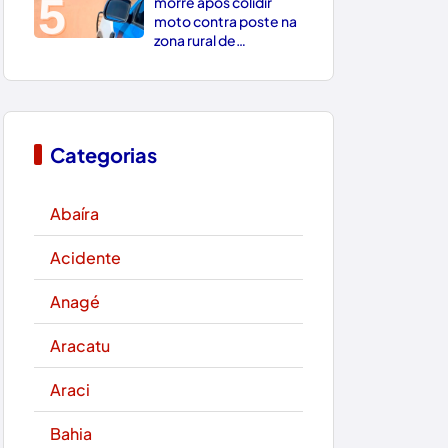
5
morre após colidir
moto contra poste na
zona rural de
Paramirim
Categorias
Abaíra
Acidente
Anagé
Aracatu
Araci
Bahia