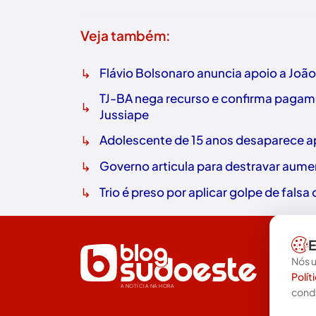
Veja também:
↳
Flávio Bolsonaro anuncia apoio a Joã
TJ-BA nega recurso e confirma pagame
↳
Jussiape
↳
Adolescente de 15 anos desaparece ap
↳
Governo articula para destravar aume
↳
Trio é preso por aplicar golpe de fals
E
Nós u
Polít
A NOTÍCIA NA HORA
cond