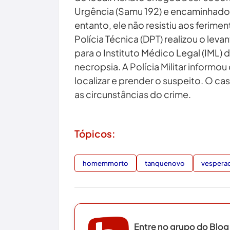
Urgência (Samu 192) e encaminhado 
entanto, ele não resistiu aos ferime
Polícia Técnica (DPT) realizou o le
para o Instituto Médico Legal (IML) 
necropsia. A Polícia Militar informo
localizar e prender o suspeito. O c
as circunstâncias do crime.
Tópicos:
homemmorto
tanquenovo
vesperad
Entre no grupo do Blog