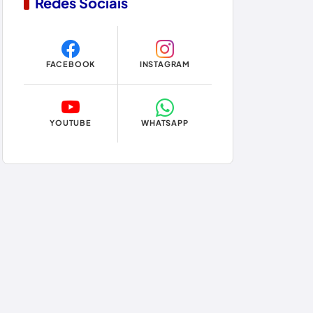
Redes Sociais
Copa do Mundo 2026
Dom Basílio
FACEBOOK
INSTAGRAM
Economia
Educação
YOUTUBE
WHATSAPP
Eleições
Eleições 2024
Eleições 2026
Encruzilhada
Entretenimento
Érico Cardoso