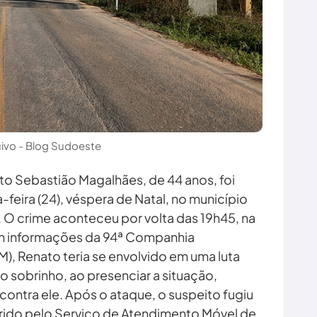
uivo - Blog Sudoeste
 Sebastião Magalhães, de 44 anos, foi
-feira (24), véspera de Natal, no município
. O crime aconteceu por volta das 19h45, na
om informações da 94ª Companhia
PM), Renato teria se envolvido em uma luta
o sobrinho, ao presenciar a situação,
contra ele. Após o ataque, o suspeito fugiu
rrido pelo Serviço de Atendimento Móvel de