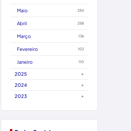
Caetanos
Maio
254
Caetité
Abril
258
Candiba
Março
136
Cândido Sales
Fevereiro
102
Caraíbas
Janeiro
110
Carinhanha
+
2025
Caturama
+
2024
+
2023
Chapada Diamantina
Condeúba
Contendas do Sincorá