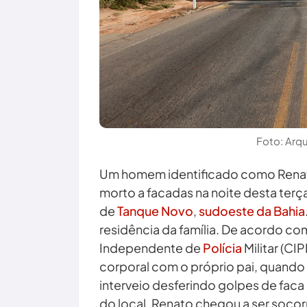
Foto: Arq
Um homem identificado como Renato
morto a facadas na noite desta terça
de
Tanque Novo
,
sudoeste da Bahia
residência da família. De acordo c
Independente de
Polícia
Militar (CI
corporal com o próprio pai, quando 
interveio desferindo golpes de faca 
do local. Renato chegou a ser soco