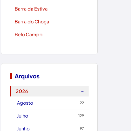
Barra da Estiva
Barra do Choça
Belo Campo
Boa Nova
Bom Jesus da Lapa
Boquira
Arquivos
Botuporã
−
2026
Brasil
Agosto
22
Brumado
Julho
129
Caculé
Junho
97