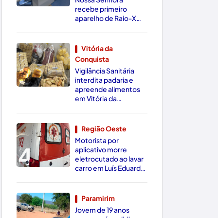
recebe primeiro
aparelho de Raio-X
Digital da região
Vitória da
Conquista
3
Vigilância Sanitária
interdita padaria e
apreende alimentos
em Vitória da
Conquista
Região Oeste
Motorista por
4
aplicativo morre
eletrocutado ao lavar
carro em Luís Eduardo
Magalhães
Paramirim
Jovem de 19 anos