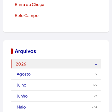
Barra do Choça
Belo Campo
Boa Nova
Bom Jesus da Lapa
Boquira
Arquivos
Botuporã
−
2026
Brasil
Agosto
19
Brumado
Julho
129
Caculé
Junho
97
Caetanos
Maio
254