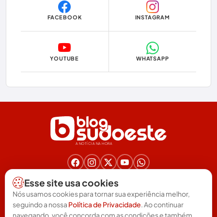
Dom Basílio
FACEBOOK
INSTAGRAM
Economia
Educação
YOUTUBE
WHATSAPP
Eleições
Eleições 2024
Eleições 2026
Encruzilhada
A NOTÍCIA NA HORA
Entretenimento
Érico Cardoso
Nos acompanhe nas redes!
Esse site usa cookies
(77) 3025-6571
Esportes
Nós usamos cookies para tornar sua experiência melhor,
redacao@blogsudoeste.com.br
seguindo a nossa
Política de Privacidade
. Ao continuar
Política de Privacidade
Termos de uso
Feira da Mata
|
navegando, você concorda com as condições e também