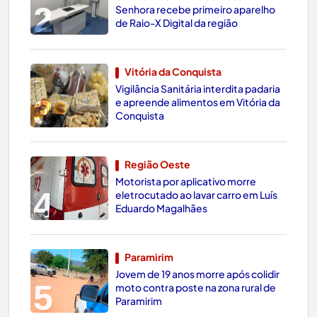
2
Senhora recebe primeiro aparelho
de Raio-X Digital da região
Vitória da Conquista
Vigilância Sanitária interdita padaria
3
e apreende alimentos em Vitória da
Conquista
Região Oeste
Motorista por aplicativo morre
4
eletrocutado ao lavar carro em Luís
Eduardo Magalhães
Paramirim
Jovem de 19 anos morre após colidir
5
moto contra poste na zona rural de
Paramirim