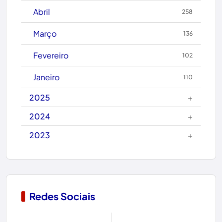
Caetité
Abril
258
Candiba
Março
136
Cândido Sales
Fevereiro
102
Caraíbas
Janeiro
110
Carinhanha
+
2025
Caturama
+
2024
+
2023
Chapada Diamantina
Condeúba
Contendas do Sincorá
Redes Sociais
Copa do Mundo 2026