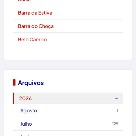
Barra da Estiva
Barra do Choça
Belo Campo
Boa Nova
Bom Jesus da Lapa
Boquira
Arquivos
Botuporã
−
2026
Brasil
Agosto
11
Brumado
Julho
129
Caculé