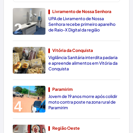
Livramento de Nossa Senhora
UPA de Livramento de Nossa
2
Senhora recebe primeiro aparelho
de Raio-X Digital da região
Vitória da Conquista
Vigilância Sanitária interdita padaria
3
e apreende alimentos em Vitória da
Conquista
Paramirim
Jovem de 19 anos morre após colidir
4
moto contra poste na zona rural de
Paramirim
Região Oeste