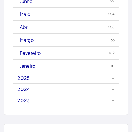
Junho
97
Caetanos
Maio
254
Caetité
Abril
258
Candiba
Março
136
Cândido Sales
Fevereiro
102
Caraíbas
Janeiro
110
Carinhanha
+
2025
Caturama
+
2024
+
2023
Chapada Diamantina
Condeúba
Contendas do Sincorá