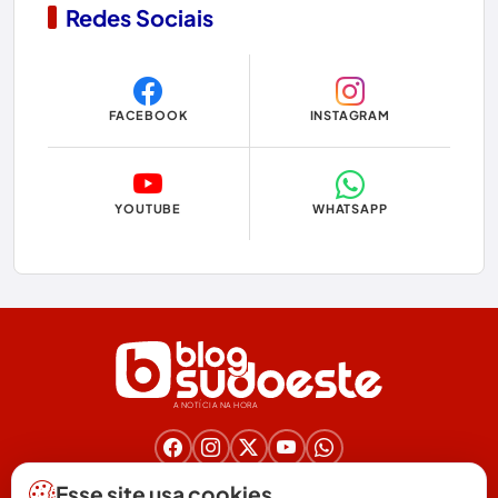
Redes Sociais
Copa do Mundo 2026
Dom Basílio
FACEBOOK
INSTAGRAM
Economia
Educação
YOUTUBE
WHATSAPP
Eleições
Eleições 2024
Eleições 2026
Encruzilhada
A NOTÍCIA NA HORA
Entretenimento
Érico Cardoso
Nos acompanhe nas redes!
Esse site usa cookies