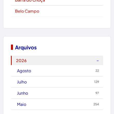
Belo Campo
Boa Nova
Bom Jesus da Lapa
Boquira
Arquivos
Botuporã
−
2026
Brasil
Agosto
22
Brumado
Julho
129
Caculé
Junho
97
Caetanos
Maio
254
Caetité