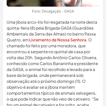
Foto: Divulgação - GASA
Uma jiboia arco-íris foi resgatada na noite desta
quinta-feira (8) pela Brigada GASA (Guardiões
Ambientais da Serra das Almas) no bairro Passa
Quatro, em
Livramento de Nossa Senhora
. O
chamado foi feito por uma moradora, que
encontrou a serpente no quintal de casa por
volta das 20h. Segundo Antônio Carlos Oliveira,
conhecido como Carlos Bananinha e presidente
da GASA, o animal foi recolhido e levado para a
base da brigada, onde permanecerá sob
observação até o próximo domingo (11). O
objetivo é avaliar se a jiboia mantém
comportamentos típicos de animais selvagens,
o que pode indicar que não veio de cativeiro. “Se
for um animal de cativeiro e for solto, acaba