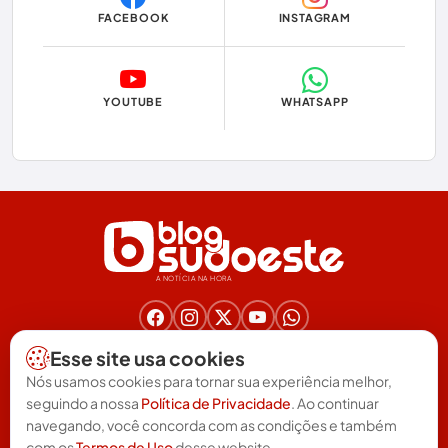
FACEBOOK
INSTAGRAM
Economia
Educação
YOUTUBE
WHATSAPP
Eleições
Eleições 2024
Eleições 2026
Encruzilhada
A NOTÍCIA NA HORA
Entretenimento
Érico Cardoso
Nos acompanhe nas redes!
Esse site usa cookies
(77) 3025-6571
Esportes
Nós usamos cookies para tornar sua experiência melhor,
redacao@blogsudoeste.com.br
seguindo a nossa
Política de Privacidade
. Ao continuar
Política de Privacidade
Termos de uso
Feira da Mata
|
navegando, você concorda com as condições e também
com os
Termos de Uso
desse website.