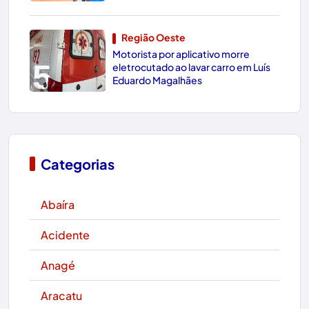
Região Oeste
Motorista por aplicativo morre
5
eletrocutado ao lavar carro em Luís
Eduardo Magalhães
Categorias
Abaíra
Acidente
Anagé
Aracatu