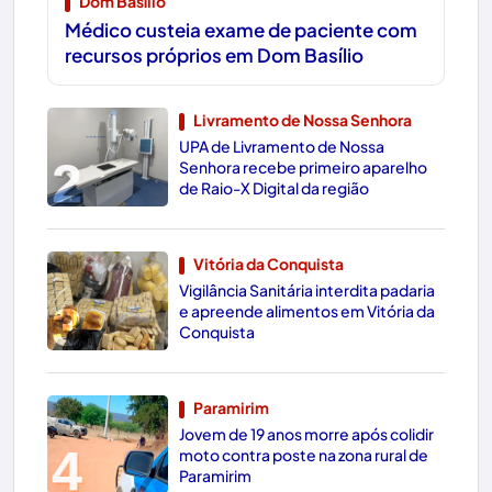
Dom Basílio
Médico custeia exame de paciente com
recursos próprios em Dom Basílio
Livramento de Nossa Senhora
UPA de Livramento de Nossa
2
Senhora recebe primeiro aparelho
de Raio-X Digital da região
Vitória da Conquista
Vigilância Sanitária interdita padaria
3
e apreende alimentos em Vitória da
Conquista
Paramirim
Jovem de 19 anos morre após colidir
4
moto contra poste na zona rural de
Paramirim