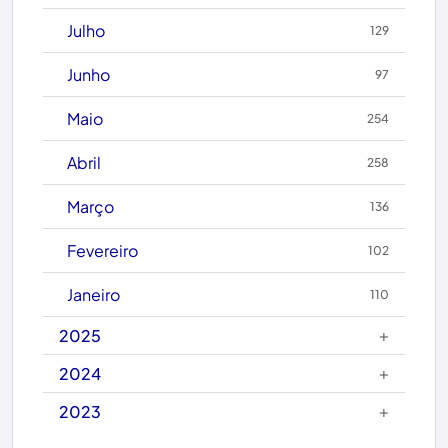
Brumado
Julho
129
Caculé
Junho
97
Caetanos
Maio
254
Caetité
Abril
258
Candiba
Março
136
Cândido Sales
Fevereiro
102
Caraíbas
Janeiro
110
Carinhanha
+
2025
Caturama
+
2024
+
2023
Chapada Diamantina