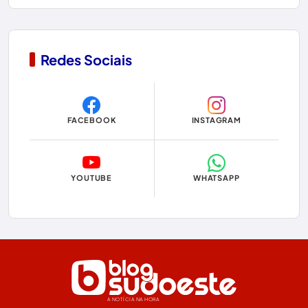
Condeúba
Contendas do Sincorá
Redes Sociais
Copa do Mundo 2026
Dom Basílio
FACEBOOK
INSTAGRAM
Economia
Educação
YOUTUBE
WHATSAPP
Eleições
Eleições 2024
Eleições 2026
Encruzilhada
A NOTÍCIA NA HORA