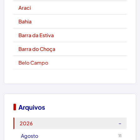
Araci
Bahia
Barra da Estiva
Barra do Choça
Belo Campo
Boa Nova
Bom Jesus da Lapa
Boquira
Arquivos
Botuporã
−
2026
Brasil
Agosto
11