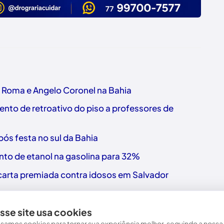
o Roma e Angelo Coronel na Bahia
nto de retroativo do piso a professores de
ós festa no sul da Bahia
nto de etanol na gasolina para 32%
a carta premiada contra idosos em Salvador
sse site usa cookies
samos cookies para tornar sua experiência melhor, seguindo a nossa