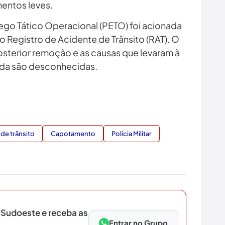
mentos leves.
go Tático Operacional (PETO) foi acionada
 o Registro de Acidente de Trânsito (RAT). O
osterior remoção e as causas que levaram à
nda são desconhecidas.
de trânsito
Capotamento
Polícia Militar
 Sudoeste e receba as
Entrar no Grupo