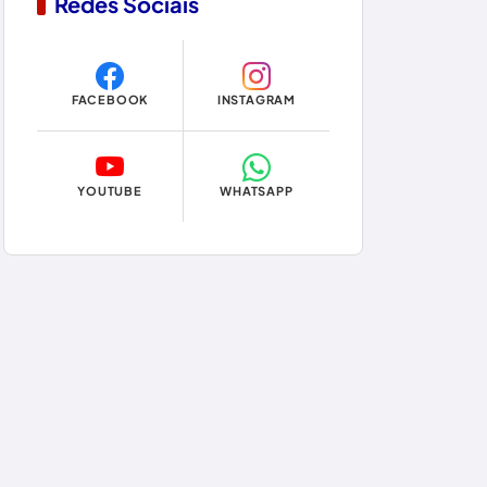
Redes Sociais
Copa do Mundo 2026
Dom Basílio
FACEBOOK
INSTAGRAM
Economia
Educação
YOUTUBE
WHATSAPP
Eleições
Eleições 2024
Eleições 2026
Encruzilhada
Entretenimento
Érico Cardoso