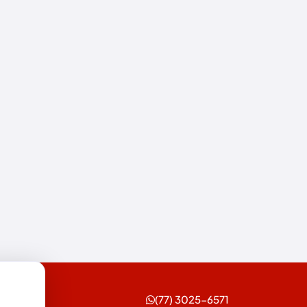
Esportes
Feira da Mata
Futebol
Guanambi
Ibiassucê
Ibicoara
Ibipitanga
Ibitiara
Ibotirama
Igaporã
(77) 3025-6571
Iguaí