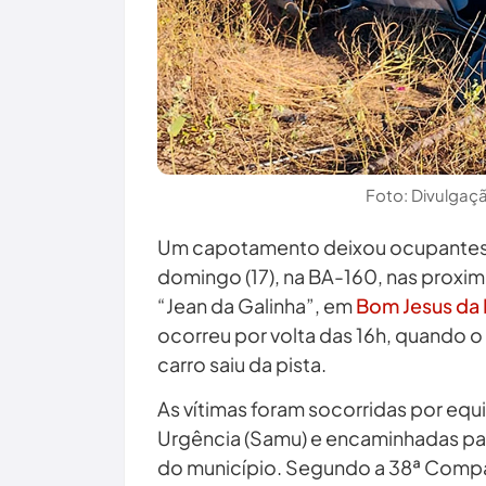
Foto: Divulga
Um capotamento deixou ocupantes d
domingo (17), na BA-160, nas prox
“Jean da Galinha”, em
Bom Jesus da
ocorreu por volta das 16h, quando o
carro saiu da pista.
As vítimas foram socorridas por eq
Urgência (Samu) e encaminhadas pa
do município. Segundo a 38ª Comp