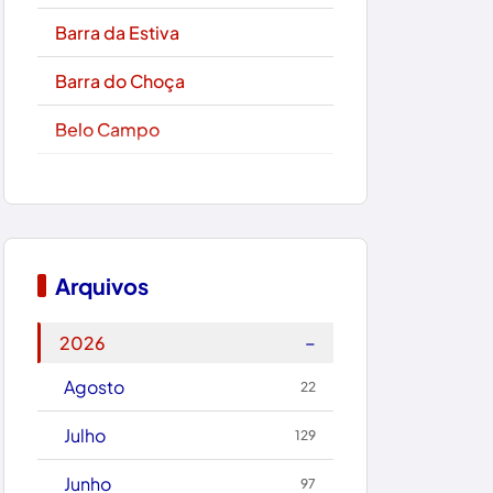
Barra da Estiva
Barra do Choça
Belo Campo
Boa Nova
Bom Jesus da Lapa
Boquira
Arquivos
Botuporã
−
2026
Brasil
Agosto
22
Brumado
Julho
129
Caculé
Junho
97