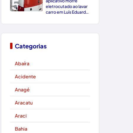
5
aplicativo morre
eletrocutado ao lavar
carro em Luís Eduardo
Magalhães
Categorias
Abaíra
Acidente
Anagé
Aracatu
Araci
Bahia