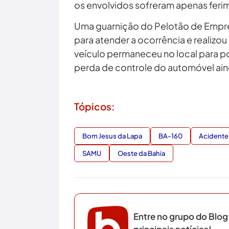
os envolvidos sofreram apenas feri
Uma guarnição do Pelotão de Empre
para atender a ocorrência e realizou
veículo permaneceu no local para p
perda de controle do automóvel ai
Tópicos:
Bom Jesus da Lapa
BA-160
Acidente 
SAMU
Oeste da Bahia
Entre no grupo do Blog
principais notícias!