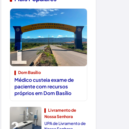
1
Dom Basílio
Médico custeia exame de
paciente com recursos
próprios em Dom Basílio
Livramento de
Nossa Senhora
2
UPA de Livramento de
Nossa Senhora