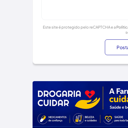
Este site é protegido pelo reCAPTCHA e a
Políti
s
Post