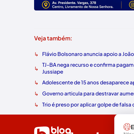
Veja também:
↳
Flávio Bolsonaro anuncia apoio a Joã
TJ-BA nega recurso e confirma pagame
↳
Jussiape
↳
Adolescente de 15 anos desaparece ap
↳
Governo articula para destravar aume
↳
Trio é preso por aplicar golpe de fals
E
Nós u