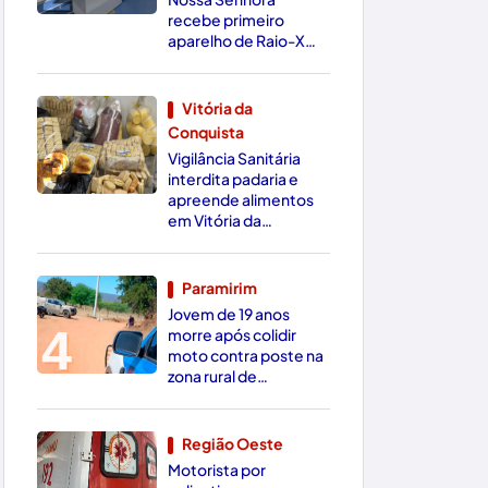
recebe primeiro
aparelho de Raio-X
Digital da região
Vitória da
Conquista
3
Vigilância Sanitária
interdita padaria e
apreende alimentos
em Vitória da
Conquista
Paramirim
Jovem de 19 anos
4
morre após colidir
moto contra poste na
zona rural de
Paramirim
Região Oeste
Motorista por