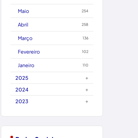
Caetanos
Maio
254
Caetité
Abril
258
Candiba
Março
136
Cândido Sales
Fevereiro
102
Caraíbas
Janeiro
110
Carinhanha
+
2025
Caturama
+
2024
+
2023
Chapada Diamantina
Condeúba
Contendas do Sincorá