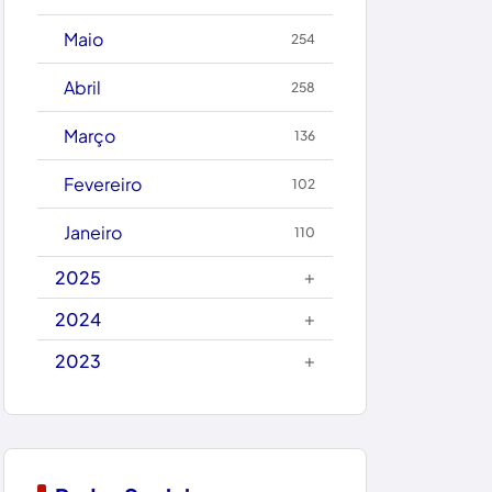
Caetanos
Maio
254
Caetité
Abril
258
Candiba
Março
136
Cândido Sales
Fevereiro
102
Caraíbas
Janeiro
110
Carinhanha
+
2025
Caturama
+
2024
+
2023
Chapada Diamantina
Condeúba
Contendas do Sincorá