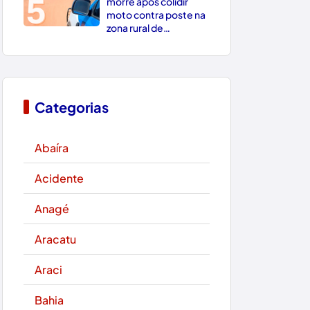
5
morre após colidir
moto contra poste na
zona rural de
Paramirim
Categorias
Abaíra
Acidente
Anagé
Aracatu
Araci
Bahia