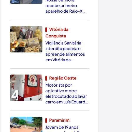
recebe primeiro
aparelho de Raio-X
Digital da região
Vitória da
Conquista
3
Vigilância Sanitária
interdita padaria e
apreende alimentos
em Vitória da
Conquista
Região Oeste
Motorista por
4
aplicativo morre
eletrocutado ao lavar
carro em Luís Eduardo
Magalhães
Paramirim
Jovem de 19 anos