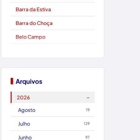
Barra da Estiva
Barra do Choça
Belo Campo
Boa Nova
Bom Jesus da Lapa
Boquira
Arquivos
Botuporã
−
2026
Brasil
Agosto
19
Brumado
Julho
129
Caculé
Junho
97