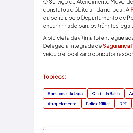
O Serviço de Atendimento Móvel de
constatou o óbito ainda no local. A
P
da perícia pelo Departamento de Pol
encaminhado para os trâmites legai
A bicicleta da vítima foi entregue ao
Delegacia Integrada de
Segurança 
veículo e localizar o condutor respo
Tópicos:
Bom Jesus da Lapa
Oeste da Bahia
Ac
Atropelamento
Polícia Militar
DPT