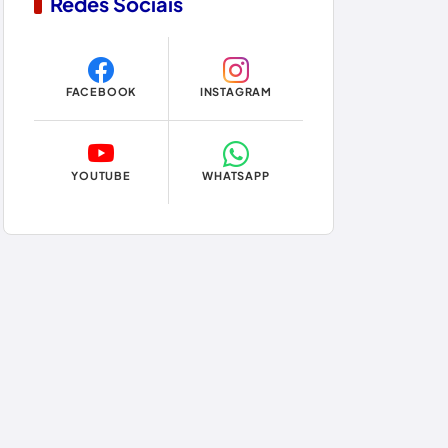
Redes Sociais
Copa do Mundo 2026
Dom Basílio
FACEBOOK
INSTAGRAM
Economia
Educação
YOUTUBE
WHATSAPP
Eleições
Eleições 2024
Eleições 2026
Encruzilhada
Entretenimento
Érico Cardoso