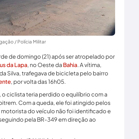
gação / Polícia Militar
de de domingo (21) após ser atropelado por
us da Lapa
, no Oeste da
Bahia
. A vítima,
 Silva, trafegava de bicicleta pelo bairro
ente
, por volta das 16h05.
 ciclista teria perdido o equilíbrio com a
trem. Com a queda, ele foi atingido pelos
motorista do veículo não foi identificado e
, seguindo pela BR-349 em direção ao