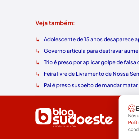
Veja também:
↳
Adolescente de 15 anos desaparece ap
↳
Governo articula para destravar aume
↳
Trio é preso por aplicar golpe de fals
↳
Feira livre de Livramento de Nossa Sen
↳
Pai é preso suspeito de mandar matar f
E
Nós u
Polít
A NOTÍCIA NA HORA
cond