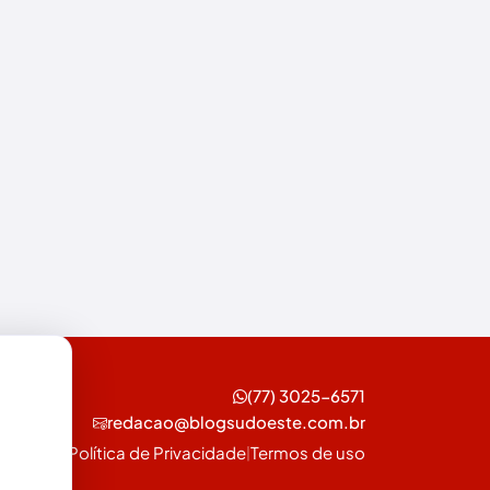
Esportes
Feira da Mata
Futebol
Guanambi
Ibiassucê
Ibicoara
Ibipitanga
Ibitiara
Ibotirama
(77) 3025-6571
redacao@blogsudoeste.com.br
Igaporã
Política de Privacidade
Termos de uso
|
Iguaí