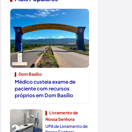
1
Dom Basílio
Médico custeia exame de
paciente com recursos
próprios em Dom Basílio
Livramento de
Nossa Senhora
2
UPA de Livramento de
Nossa Senhora