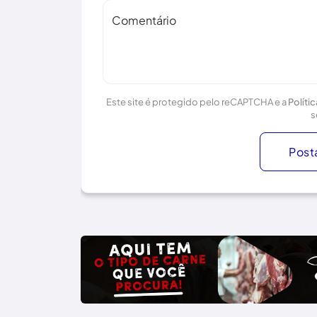
Comentário
Este site é protegido pelo reCAPTCHA e a
Políti
s
Post