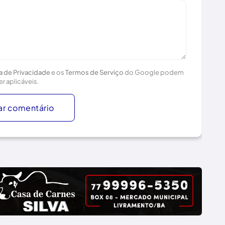
ca de Privacidade
e os
Termos de Serviço
do Google podem
er aplicáveis.
ar comentário