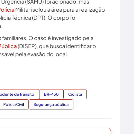
 Urgência (SAMU) foi acionado, mas
olícia
Militar isolou a área para a realização
ícia Técnica (DPT). O corpo foi
s.
s familiares. O caso é investigado pela
Pública
(DISEP), que busca identificar o
nsável pela evasão do local.
idente de trânsito
BR-430
Ciclista
Polícia Civil
Segurança pública