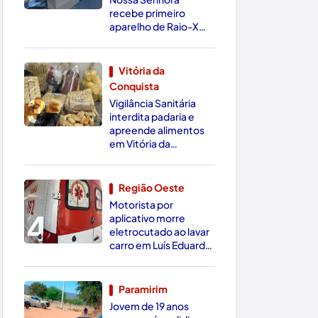
recebe primeiro
aparelho de Raio-X
Digital da região
Vitória da
Conquista
3
Vigilância Sanitária
interdita padaria e
apreende alimentos
em Vitória da
Conquista
Região Oeste
Motorista por
4
aplicativo morre
eletrocutado ao lavar
carro em Luís Eduardo
Magalhães
Paramirim
Jovem de 19 anos