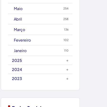
Caetanos
Maio
254
Caetité
Abril
258
Candiba
Março
136
Cândido Sales
Fevereiro
102
Caraíbas
Janeiro
110
Carinhanha
+
2025
Caturama
+
2024
+
2023
Chapada Diamantina
Condeúba
Contendas do Sincorá