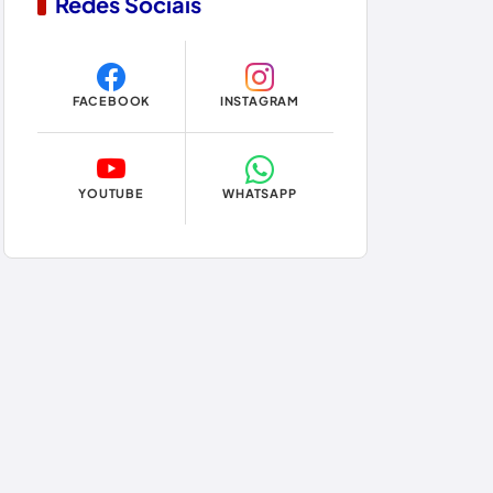
Redes Sociais
Copa do Mundo 2026
Dom Basílio
FACEBOOK
INSTAGRAM
Economia
Educação
YOUTUBE
WHATSAPP
Eleições
Eleições 2024
Eleições 2026
Encruzilhada
Entretenimento
Érico Cardoso