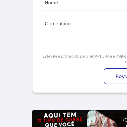
Nome
Comentário
Este site é protegido pelo reCAPTCHA e a
Políti
s
Post