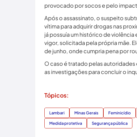
provocado por socos e pelo impact
Após o assassinato, o suspeito subtr
vítima para adquirir drogas nas pr
já possuía um histórico de violência
vigor, solicitada pela própria mãe. E
de junho, onde cumpria pena por ro
O caso é tratado pelas autoridades 
as investigações para concluir o in
Tópicos:
Lambari
Minas Gerais
Feminicídio
Medida protetiva
Segurança pública