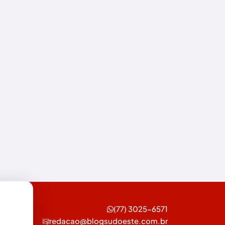
Esportes
Feira da Mata
Futebol
Guanambi
Ibiassucê
Ibicoara
Ibipitanga
Ibitiara
Ibotirama
Igaporã
(77) 3025-6571
redacao@blogsudoeste.com.br
Iguaí