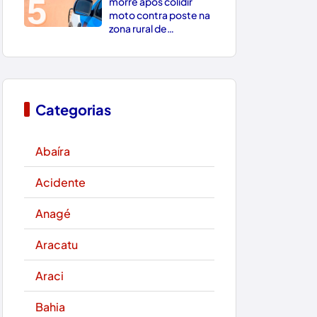
5
morre após colidir
moto contra poste na
zona rural de
Paramirim
Categorias
Abaíra
Acidente
Anagé
Aracatu
Araci
Bahia