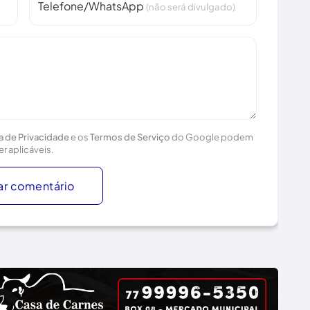
Telefone/WhatsApp
(não será divulgado)
ca de Privacidade
e os
Termos de Serviço
do Google podem
er aplicáveis.
ar comentário