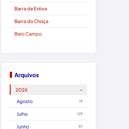
Barra da Estiva
Barra do Choça
Belo Campo
Boa Nova
Bom Jesus da Lapa
Boquira
Arquivos
Botuporã
−
2026
Brasil
Agosto
19
Brumado
Julho
129
Caculé
Junho
97