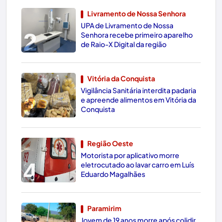
Livramento de Nossa Senhora
UPA de Livramento de Nossa
2
Senhora recebe primeiro aparelho
de Raio-X Digital da região
Vitória da Conquista
Vigilância Sanitária interdita padaria
3
e apreende alimentos em Vitória da
Conquista
Região Oeste
Motorista por aplicativo morre
4
eletrocutado ao lavar carro em Luís
Eduardo Magalhães
Paramirim
Jovem de 19 anos morre após colidir