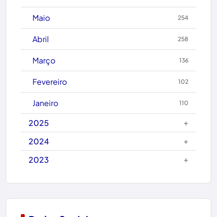
Caetanos
Maio
254
Caetité
Abril
258
Candiba
Março
136
Cândido Sales
Fevereiro
102
Caraíbas
Janeiro
110
Carinhanha
+
2025
Caturama
+
2024
+
2023
Chapada Diamantina
Condeúba
Contendas do Sincorá