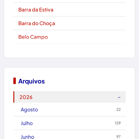
Barra da Estiva
Barra do Choça
Belo Campo
Boa Nova
Bom Jesus da Lapa
Boquira
Arquivos
Botuporã
−
2026
Brasil
Agosto
22
Brumado
Julho
129
Caculé
Junho
97