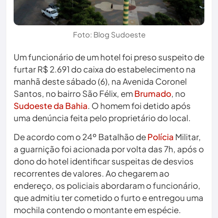
Foto: Blog Sudoeste
Um funcionário de um hotel foi preso suspeito de
furtar R$ 2.691 do caixa do estabelecimento na
manhã deste sábado (6), na Avenida Coronel
Santos, no bairro São Félix, em
Brumado
, no
Sudoeste da Bahia
. O homem foi detido após
uma denúncia feita pelo proprietário do local.
De acordo com o 24º Batalhão de
Polícia
Militar,
a guarnição foi acionada por volta das 7h, após o
dono do hotel identificar suspeitas de desvios
recorrentes de valores. Ao chegarem ao
endereço, os policiais abordaram o funcionário,
que admitiu ter cometido o furto e entregou uma
mochila contendo o montante em espécie.