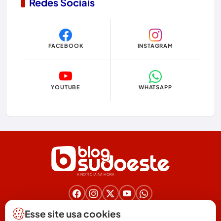
Redes Sociais
Copa do Mundo 2026
Dom Basílio
FACEBOOK
INSTAGRAM
Economia
Educação
YOUTUBE
WHATSAPP
Eleições
Eleições 2024
Eleições 2026
Encruzilhada
A NOTÍCIA NA HORA
Entretenimento
Érico Cardoso
Nos acompanhe nas redes!
Esse site usa cookies
(77) 3025-6571