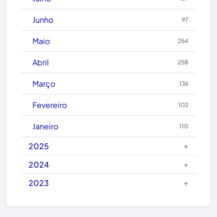
Caculé
Junho
97
Caetanos
Maio
254
Caetité
Abril
258
Candiba
Março
136
Cândido Sales
Fevereiro
102
Caraíbas
Janeiro
110
Carinhanha
+
2025
Caturama
+
2024
+
2023
Chapada Diamantina
Condeúba