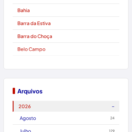
Bahia
Barra da Estiva
Barra do Choça
Belo Campo
Boa Nova
Bom Jesus da Lapa
Boquira
Arquivos
Botuporã
−
2026
Brasil
Agosto
24
Brumado
Julho
129