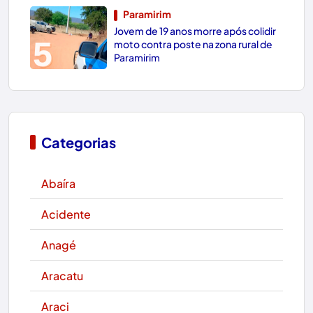
Paramirim
Jovem de 19 anos morre após colidir
5
moto contra poste na zona rural de
Paramirim
Categorias
Abaíra
Acidente
Anagé
Aracatu
Araci