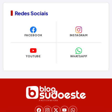
Contendas do Sincorá
Redes Sociais
Copa do Mundo 2026
Dom Basílio
FACEBOOK
INSTAGRAM
Economia
Educação
YOUTUBE
WHATSAPP
Eleições
Eleições 2024
Eleições 2026
Encruzilhada
A NOTÍCIA NA HORA
Entretenimento