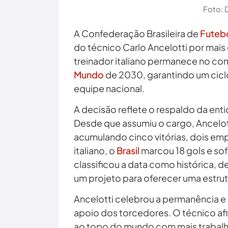
Foto: 
A Confederação Brasileira de
Futeb
do técnico Carlo Ancelotti por mai
treinador italiano permanece no co
Mundo
de 2030, garantindo um cicl
equipe nacional.
A decisão reflete o respaldo da ent
Desde que assumiu o cargo, Ancelott
acumulando cinco vitórias, dois em
italiano, o
Brasil
marcou 18 gols e sof
classificou a data como histórica, 
um projeto para oferecer uma estrutu
Ancelotti celebrou a permanência e 
apoio dos torcedores. O técnico afir
ao topo do mundo com mais trabalho