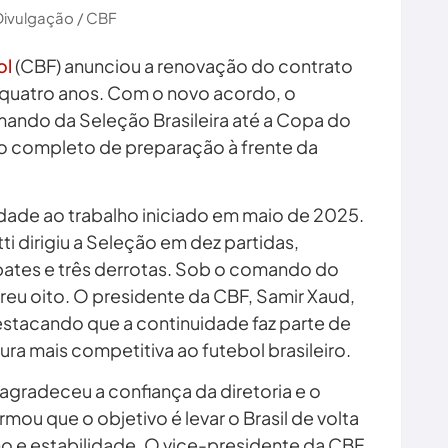
Divulgação / CBF
ol
(CBF) anunciou a renovação do contrato
s quatro anos. Com o novo acordo, o
mando da Seleção Brasileira até a Copa do
o completo de preparação à frente da
idade ao trabalho iniciado em maio de 2025.
i dirigiu a Seleção em dez partidas,
pates e três derrotas. Sob o comando do
reu oito. O presidente da CBF, Samir Xaud,
destacando que a continuidade faz parte de
ra mais competitiva ao futebol brasileiro.
agradeceu a confiança da diretoria e o
mou que o objetivo é levar o Brasil de volta
 e estabilidade. O vice-presidente da CBF,