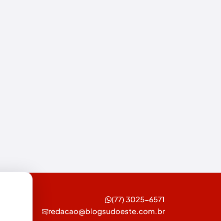
Esportes
Feira da Mata
Futebol
Guanambi
Ibiassucê
Ibicoara
Ibipitanga
Ibitiara
Ibotirama
Igaporã
(77) 3025-6571
redacao@blogsudoeste.com.br
Iguaí