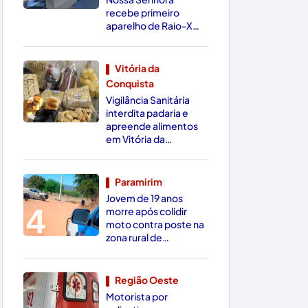
recebe primeiro
aparelho de Raio-X
Digital da região
Vitória da
Conquista
3
Vigilância Sanitária
interdita padaria e
apreende alimentos
em Vitória da
Conquista
Paramirim
Jovem de 19 anos
4
morre após colidir
moto contra poste na
zona rural de
Paramirim
Região Oeste
Motorista por