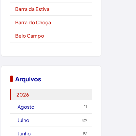
Barra da Estiva
Barra do Choça
Belo Campo
Boa Nova
Bom Jesus da Lapa
Boquira
Arquivos
Botuporã
−
2026
Brasil
Agosto
11
Brumado
Julho
129
Caculé
Junho
97