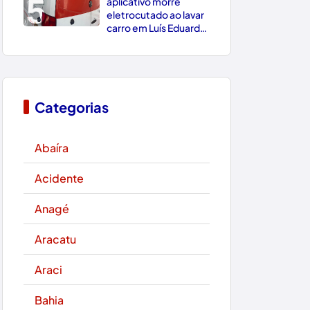
5
aplicativo morre
eletrocutado ao lavar
carro em Luís Eduardo
Magalhães
Categorias
Abaíra
Acidente
Anagé
Aracatu
Araci
Bahia