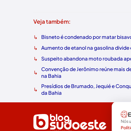
Veja também:
↳
Bisneto é condenado por matar bisavó
↳
Aumento de etanol na gasolina divide
↳
Suspeito abandona moto roubada após
Convenção de Jerônimo reúne mais de 
↳
na Bahia
Presídios de Brumado, Jequié e Conq
↳
da Bahia
E
Nós u
Polít