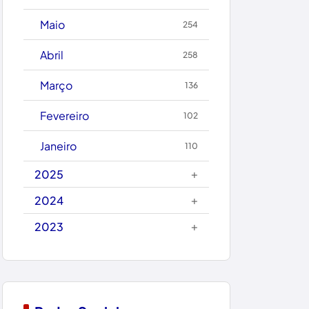
Caetanos
Maio
254
Caetité
Abril
258
Candiba
Março
136
Cândido Sales
Fevereiro
102
Caraíbas
Janeiro
110
Carinhanha
+
2025
Caturama
+
2024
+
2023
Chapada Diamantina
Condeúba
Contendas do Sincorá