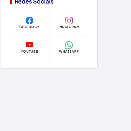
Redes Sociais
Copa do Mundo 2026
Dom Basílio
FACEBOOK
INSTAGRAM
Economia
Educação
YOUTUBE
WHATSAPP
Eleições
Eleições 2024
Eleições 2026
Encruzilhada
Entretenimento
Érico Cardoso