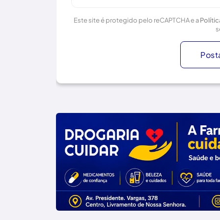
Este site é protegido pelo reCAPTCHA e a
Políti
s
Post