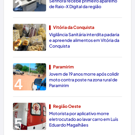
2
Senhora recebe primeiro aparelho
de Raio-X Digital da região
Vitória da Conquista
Vigilância Sanitária interdita padaria
3
e apreende alimentos em Vitória da
Conquista
Paramirim
Jovem de 19 anos morre após colidir
4
moto contra poste na zona rural de
Paramirim
Região Oeste
Motorista por aplicativo morre
5
eletrocutado ao lavar carro em Luís
Eduardo Magalhães