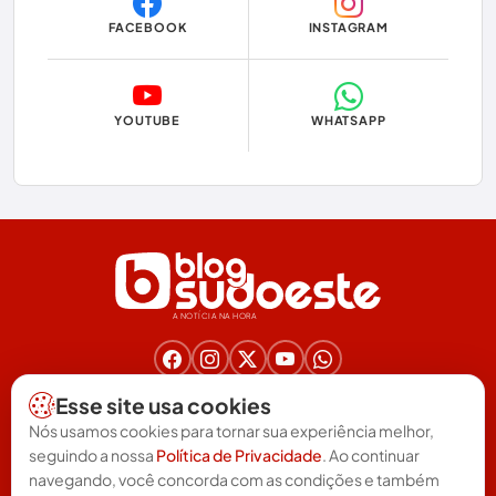
FACEBOOK
INSTAGRAM
Economia
Educação
YOUTUBE
WHATSAPP
Eleições
Eleições 2024
Eleições 2026
Encruzilhada
A NOTÍCIA NA HORA
Entretenimento
Érico Cardoso
Nos acompanhe nas redes!
Esse site usa cookies
(77) 3025-6571
Esportes
Nós usamos cookies para tornar sua experiência melhor,
redacao@blogsudoeste.com.br
seguindo a nossa
Política de Privacidade
. Ao continuar
Política de Privacidade
Termos de uso
Feira da Mata
|
navegando, você concorda com as condições e também