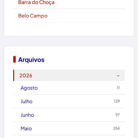
Barra do Choça
Belo Campo
Boa Nova
Bom Jesus da Lapa
Boquira
Arquivos
Botuporã
−
2026
Brasil
Agosto
11
Brumado
Julho
129
Caculé
Junho
97
Caetanos
Maio
254
Caetité