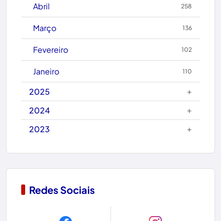
Abril
258
Candiba
Março
136
Cândido Sales
Fevereiro
102
Caraíbas
Janeiro
110
Carinhanha
+
2025
Caturama
+
2024
+
2023
Chapada Diamantina
Condeúba
Contendas do Sincorá
Redes Sociais
Copa do Mundo 2026
Dom Basílio