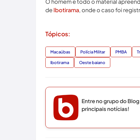
O homem e todo o material apreendi
de
Ibotirama
, onde o caso foi regi
Tópicos:
Macaúbas
Polícia Militar
PMBA
T
Ibotirama
Oeste baiano
Entre no grupo do Blog
principais notícias!