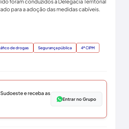
do foram conduzidos à Delegacia Territorial
strado para a adoção das medidas cabíveis.
ráfico de drogas
Segurança pública
4ª CIPM
 Sudoeste e receba as
Entrar no Grupo