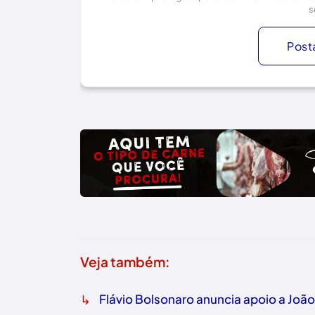
s
Post
Veja também:
↳
Flávio Bolsonaro anuncia apoio a Joã