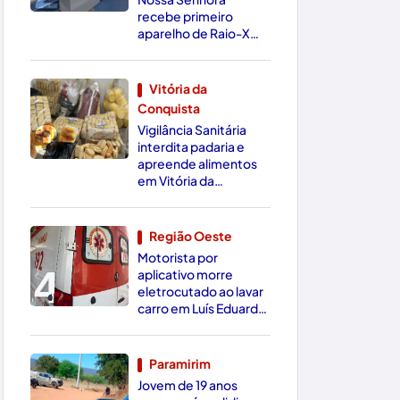
recebe primeiro
aparelho de Raio-X
Digital da região
Vitória da
Conquista
3
Vigilância Sanitária
interdita padaria e
apreende alimentos
em Vitória da
Conquista
Região Oeste
Motorista por
4
aplicativo morre
eletrocutado ao lavar
carro em Luís Eduardo
Magalhães
Paramirim
Jovem de 19 anos