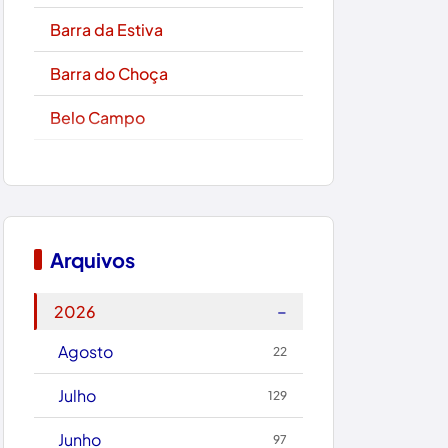
Barra da Estiva
Barra do Choça
Belo Campo
Boa Nova
Bom Jesus da Lapa
Boquira
Arquivos
Botuporã
−
2026
Brasil
Agosto
22
Brumado
Julho
129
Caculé
Junho
97