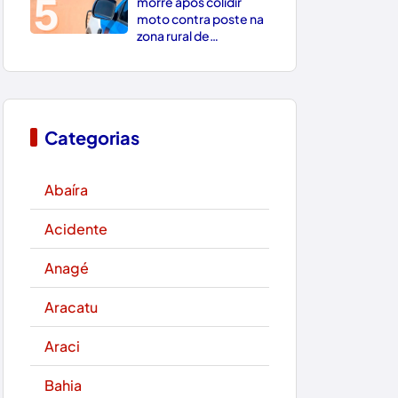
5
morre após colidir
moto contra poste na
zona rural de
Paramirim
Categorias
Abaíra
Acidente
Anagé
Aracatu
Araci
Bahia