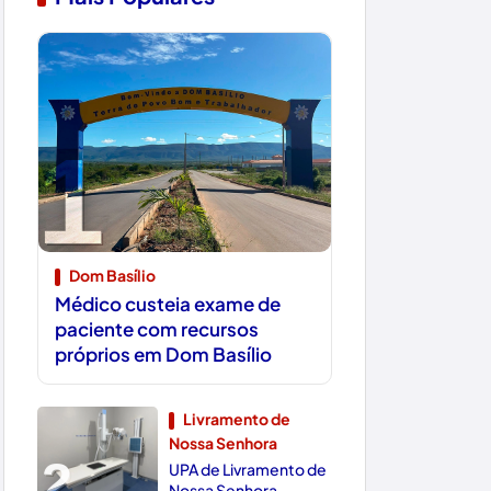
1
Dom Basílio
Médico custeia exame de
paciente com recursos
próprios em Dom Basílio
Livramento de
Nossa Senhora
2
UPA de Livramento de
Nossa Senhora