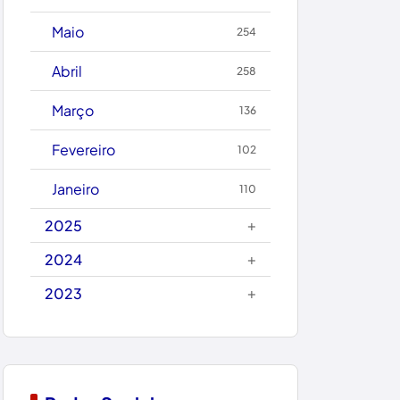
Caetanos
Maio
254
Caetité
Abril
258
Candiba
Março
136
Cândido Sales
Fevereiro
102
Caraíbas
Janeiro
110
Carinhanha
+
2025
Caturama
+
2024
+
2023
Chapada Diamantina
Condeúba
Contendas do Sincorá