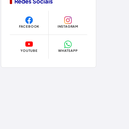
Redes Sociais
Copa do Mundo 2026
Dom Basílio
FACEBOOK
INSTAGRAM
Economia
Educação
YOUTUBE
WHATSAPP
Eleições
Eleições 2024
Eleições 2026
Encruzilhada
Entretenimento
Érico Cardoso