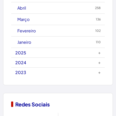
Caetité
Abril
258
Candiba
Março
136
Cândido Sales
Fevereiro
102
Caraíbas
Janeiro
110
Carinhanha
+
2025
Caturama
+
2024
+
2023
Chapada Diamantina
Condeúba
Contendas do Sincorá
Redes Sociais
Copa do Mundo 2026