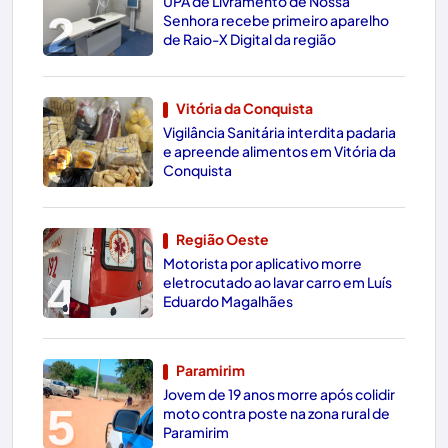
UPA de Livramento de Nossa
2
Senhora recebe primeiro aparelho
de Raio-X Digital da região
Vitória da Conquista
Vigilância Sanitária interdita padaria
3
e apreende alimentos em Vitória da
Conquista
Região Oeste
Motorista por aplicativo morre
4
eletrocutado ao lavar carro em Luís
Eduardo Magalhães
Paramirim
Jovem de 19 anos morre após colidir
5
moto contra poste na zona rural de
Paramirim