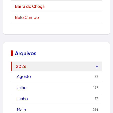
Barra do Choça
Belo Campo
Boa Nova
Bom Jesus da Lapa
Boquira
Arquivos
Botuporã
−
2026
Brasil
Agosto
22
Brumado
Julho
129
Caculé
Junho
97
Caetanos
Maio
254