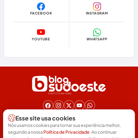
Dom Basílio
FACEBOOK
INSTAGRAM
Economia
Educação
YOUTUBE
WHATSAPP
Eleições
Eleições 2024
Eleições 2026
Encruzilhada
A NOTÍCIA NA HORA
Entretenimento
Érico Cardoso
Nos acompanhe nas redes!
Esse site usa cookies
(77) 3025-6571
Esportes
Nós usamos cookies para tornar sua experiência melhor,
redacao@blogsudoeste.com.br
seguindo a nossa
Política de Privacidade
. Ao continuar
Política de Privacidade
Termos de uso
|