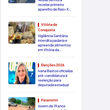
recebe primeiro
aparelho de Raio-X
Digital da região
Vitória da
Conquista
3
Vigilância Sanitária
interdita padaria e
apreende alimentos
em Vitória da
Conquista
Eleições 2026
Ivana Bastos oficializa
4
pré-candidatura à
reeleição para
deputada estadual
Paramirim
Jovem de 19 anos