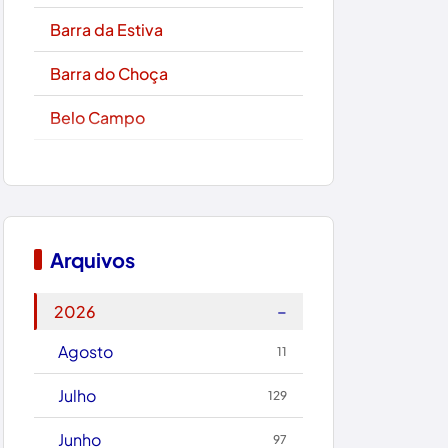
Barra da Estiva
Barra do Choça
Belo Campo
Boa Nova
Bom Jesus da Lapa
Boquira
Arquivos
Botuporã
−
2026
Brasil
Agosto
11
Brumado
Julho
129
Caculé
Junho
97