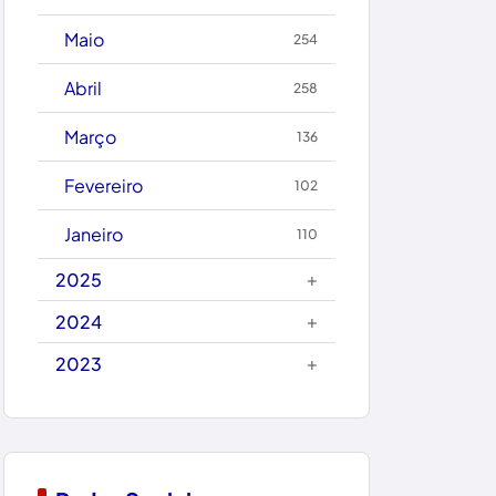
Caetanos
Maio
254
Caetité
Abril
258
Candiba
Março
136
Cândido Sales
Fevereiro
102
Caraíbas
Janeiro
110
Carinhanha
+
2025
Caturama
+
2024
+
2023
Chapada Diamantina
Condeúba
Contendas do Sincorá