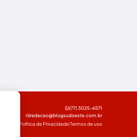
Esportes
Feira da Mata
Futebol
Guanambi
Ibiassucê
Ibicoara
Ibipitanga
Ibitiara
(77) 3025-6571
Ibotirama
redacao@blogsudoeste.com.br
Igaporã
Política de Privacidade
Termos de uso
|
Iguaí