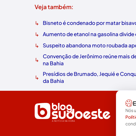
Veja também:
↳
Bisneto é condenado por matar bisavó
↳
Aumento de etanol na gasolina divide
↳
Suspeito abandona moto roubada após
Convenção de Jerônimo reúne mais de 
↳
na Bahia
Presídios de Brumado, Jequié e Conq
↳
da Bahia
E
Nós u
Polít
A NOTÍCIA NA HORA
cond