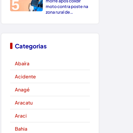
5
morre após colidir
moto contra poste na
zona rural de
Paramirim
Categorias
Abaíra
Acidente
Anagé
Aracatu
Araci
Bahia