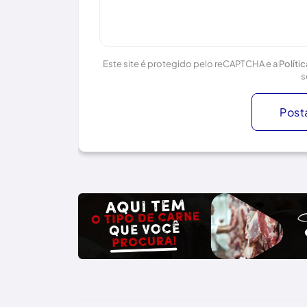
Este site é protegido pelo reCAPTCHA e a
Políti
s
Post