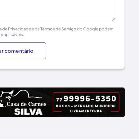
ca de Privacidade
e os
Termos de Serviço
do Google podem
er aplicáveis.
ar comentário