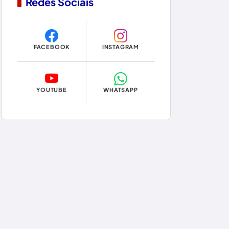
Redes Sociais
Copa do Mundo 2026
Dom Basílio
FACEBOOK
INSTAGRAM
Economia
Educação
YOUTUBE
WHATSAPP
Eleições
Eleições 2024
Eleições 2026
Encruzilhada
Entretenimento
Érico Cardoso