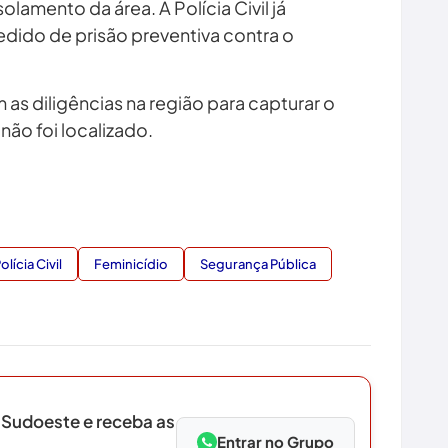
solamento da área. A Polícia Civil já
dido de prisão preventiva contra o
s diligências na região para capturar o
ão foi localizado.
olícia Civil
Feminicídio
Segurança Pública
 Sudoeste e receba as
Entrar no Grupo