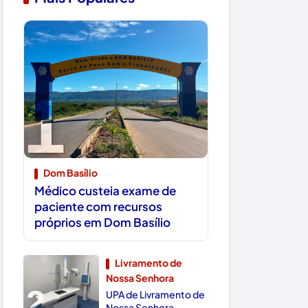
1
Dom Basílio
Médico custeia exame de
paciente com recursos
próprios em Dom Basílio
Livramento de
Nossa Senhora
2
UPA de Livramento de
Nossa Senhora