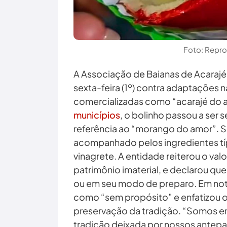
Foto: Repr
A Associação de Baianas de Acarajé
sexta-feira (1º) contra adaptações na
comercializadas como “acarajé do a
municípios
, o bolinho passou a ser
referência ao “morango do amor”. S
acompanhado pelos ingredientes típ
vinagrete. A entidade reiterou o valo
patrimônio imaterial, e declarou que
ou em seu modo de preparo. Em nota
como “sem propósito” e enfatizou 
preservação da tradição. “Somos e
tradição deixada por nossos antepas