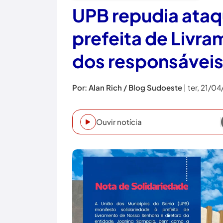
UPB repudia ataqu
prefeita de Livr
dos responsávei
Por: Alan Rich / Blog Sudoeste
|
ter, 21/0
Ouvir notícia