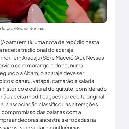
odução/Redes Sociais
 (Abam) emitiu uma nota de repúdio nesta
 receita tradicional do acarajé,
mor” em Aracaju (SE) e Maceió (AL). Nesses
 servido com morango e doce, numa
egundo a Abam, o acarajé deve ser
icos: caruru, vatapá, camarão e salada
r histórico e cultural do quitute, considerado
 não aceita modificações na receita original
, a associação classificou as alterações
o compromisso das baianas com a
mpreendedoras ancestrais e focadas na
sados, sem surfar nas influências