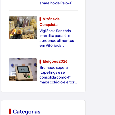
aparelho de Raio-X
Digital da região
Vitória da
Conquista
4
Vigilância Sanitária
interdita padaria e
apreende alimentos
em Vitória da
Conquista
Eleições 2026
Brumado supera
5
Itapetinga e se
consolida como 4º
maior colégio eleitoral
do Sudoeste
Categorias