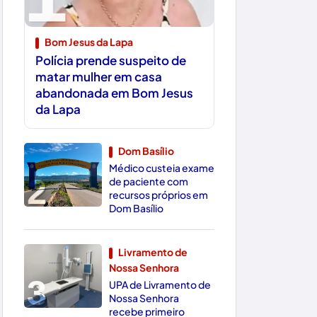
Bom Jesus da Lapa
Polícia prende suspeito de
matar mulher em casa
abandonada em Bom Jesus
da Lapa
Dom Basílio
Médico custeia exame
2
de paciente com
recursos próprios em
Dom Basílio
Livramento de
Nossa Senhora
3
UPA de Livramento de
Nossa Senhora
recebe primeiro