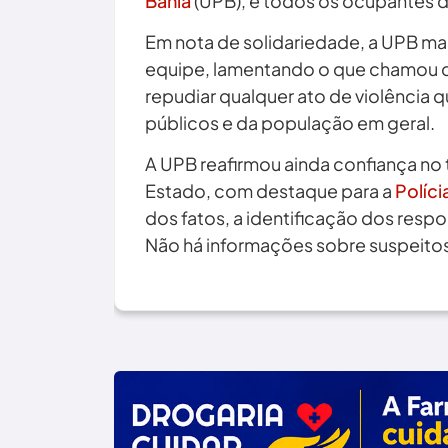
Bahia
(UPB), e todos os ocupantes do
Em nota de solidariedade, a UPB man
equipe, lamentando o que chamou de
repudiar qualquer ato de violência 
públicos e da população em geral.
A UPB reafirmou ainda confiança no
Estado, com destaque para a
Políci
dos fatos, a identificação dos resp
Não há informações sobre suspeitos