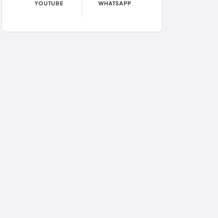
YOUTUBE
WHATSAPP
Eleições
Eleições 2024
Eleições 2026
Encruzilhada
Entretenimento
Érico Cardoso
Esportes
Feira da Mata
Futebol
Guanambi