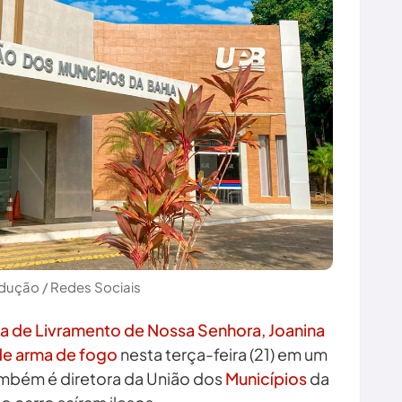
dução / Redes Sociais
ita de Livramento de Nossa Senhora, Joanina
 de arma de fogo
nesta terça-feira (21) em um
ambém é diretora da União dos
Municípios
da