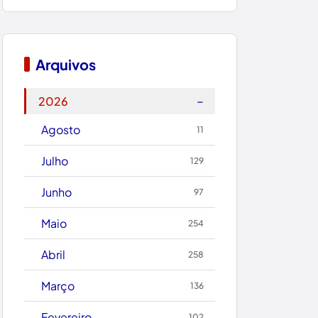
Bom Jesus da Lapa
Boquira
Arquivos
Botuporã
−
2026
Brasil
Agosto
11
Brumado
Julho
129
Caculé
Junho
97
Caetanos
Maio
254
Caetité
Abril
258
Candiba
Março
136
Cândido Sales
Fevereiro
102