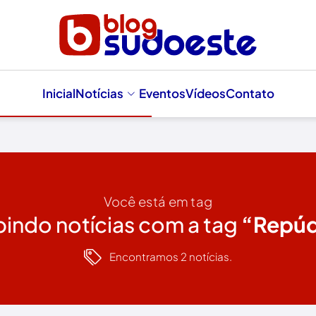
Inicial
Notícias
Eventos
Vídeos
Contato
Você está em tag
bindo notícias com a tag
“Repúd
Encontramos 2 notícias.