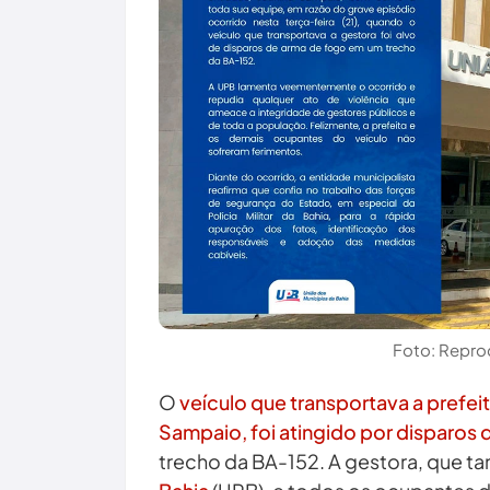
Foto: Repro
O
veículo que transportava a prefe
Sampaio, foi atingido por disparos
trecho da BA-152. A gestora, que t