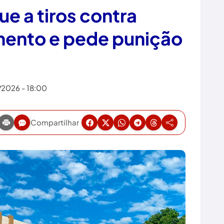
e a tiros contra
amento e pede punição
s
4/2026 - 18:00
Compartilhar