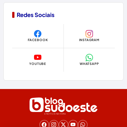
Contendas do Sincorá
Redes Sociais
Copa do Mundo 2026
Dom Basílio
FACEBOOK
INSTAGRAM
Economia
Educação
YOUTUBE
WHATSAPP
Eleições
Eleições 2024
Eleições 2026
Encruzilhada
A NOTÍCIA NA HORA
Entretenimento