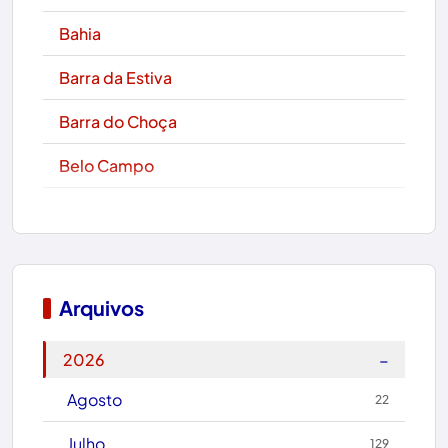
Bahia
Barra da Estiva
Barra do Choça
Belo Campo
Boa Nova
Bom Jesus da Lapa
Boquira
Arquivos
Botuporã
−
2026
Brasil
Agosto
22
Brumado
Julho
129