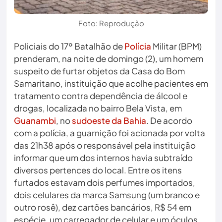
Foto: Reprodução
Policiais do 17º Batalhão de
Polícia
Militar (BPM)
prenderam, na noite de domingo (2), um homem
suspeito de furtar objetos da Casa do Bom
Samaritano, instituição que acolhe pacientes em
tratamento contra dependência de álcool e
drogas, localizada no bairro Bela Vista, em
Guanambi
, no
sudoeste da Bahia
. De acordo
com a polícia, a guarnição foi acionada por volta
das 21h38 após o responsável pela instituição
informar que um dos internos havia subtraído
diversos pertences do local. Entre os itens
furtados estavam dois perfumes importados,
dois celulares da marca Samsung (um branco e
outro rosê), dez cartões bancários, R$ 54 em
espécie, um carregador de celular e um óculos