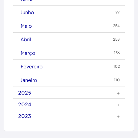
Caculé
Junho
97
Caetanos
Maio
254
Caetité
Abril
258
Candiba
Março
136
Cândido Sales
Fevereiro
102
Caraíbas
Janeiro
110
Carinhanha
+
2025
Caturama
+
2024
+
2023
Chapada Diamantina
Condeúba