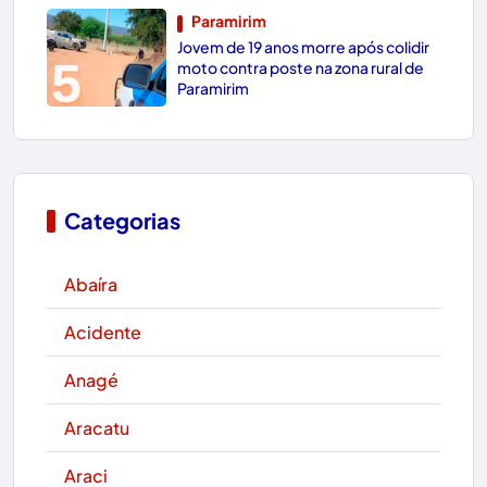
Paramirim
Jovem de 19 anos morre após colidir
5
moto contra poste na zona rural de
Paramirim
Categorias
Abaíra
Acidente
Anagé
Aracatu
Araci