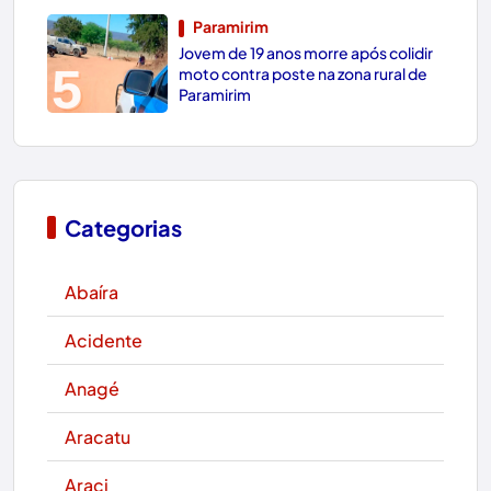
Paramirim
Jovem de 19 anos morre após colidir
5
moto contra poste na zona rural de
Paramirim
Categorias
Abaíra
Acidente
Anagé
Aracatu
Araci