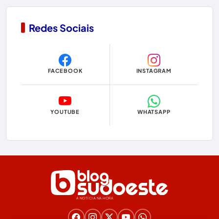
Contendas do Sincorá
Redes Sociais
Copa do Mundo 2026
Dom Basílio
FACEBOOK
INSTAGRAM
Economia
Educação
YOUTUBE
WHATSAPP
Eleições
Eleições 2024
Eleições 2026
Encruzilhada
A NOTÍCIA NA HORA
Entretenimento