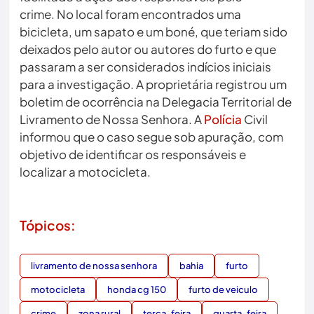
crime. No local foram encontrados uma
bicicleta, um sapato e um boné, que teriam sido
deixados pelo autor ou autores do furto e que
passaram a ser considerados indícios iniciais
para a investigação. A proprietária registrou um
boletim de ocorrência na Delegacia Territorial de
Livramento de Nossa Senhora. A
Polícia
Civil
informou que o caso segue sob apuração, com
objetivo de identificar os responsáveis e
localizar a motocicleta.
Tópicos:
livramento de nossa senhora
bahia
furto
motocicleta
honda cg 150
furto de veiculo
crime
zona rural
terca-feira
quarta-feira