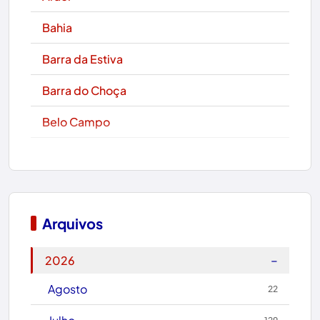
Bahia
Barra da Estiva
Barra do Choça
Belo Campo
Boa Nova
Bom Jesus da Lapa
Boquira
Arquivos
Botuporã
−
2026
Brasil
Agosto
22
Brumado