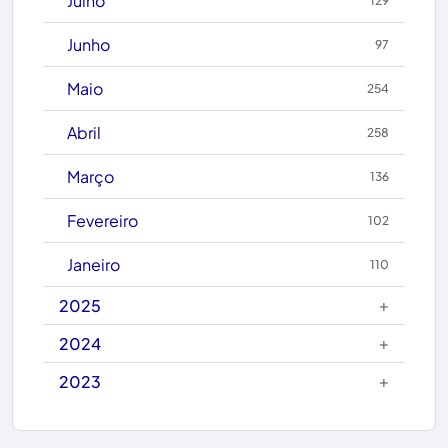
Julho
129
Caculé
Junho
97
Caetanos
Maio
254
Caetité
Abril
258
Candiba
Março
136
Cândido Sales
Fevereiro
102
Caraíbas
Janeiro
110
Carinhanha
+
2025
Caturama
+
2024
+
2023
Chapada Diamantina
Condeúba