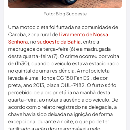
Foto: Blog Sudoeste
Uma motocicleta foi furtada na comunidade de
Caroba, zona rural de
Livramento de Nossa
Senhora
, no
sudoeste da Bahia
, entre a
madrugada de terça-feira (6) e a madrugada
desta quarta-feira (7). O crime ocorreu por volta
de (1h30), quando o veículo estava estacionado
no quintal de uma residência. A motocicleta
levada é uma Honda CG 150 Fan ESI, de cor
preta, ano 2013, placa OUL-7482. O furto só foi
percebido pela proprietária na manhã desta
quarta-feira, ao notar a ausência do veículo. De
acordo com o relato registrado na delegacia, a
chave havia sido deixada na ignição de forma
excepcional durante a noite, o que pode ter
facilitado a ação dos responsáveis pelo