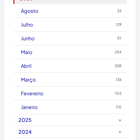
Brasil
Agosto
22
Brumado
Julho
129
Caculé
Junho
97
Caetanos
Maio
254
Caetité
Abril
258
Candiba
Março
136
Cândido Sales
Fevereiro
102
Caraíbas
Janeiro
110
Carinhanha
+
2025
Caturama
+
2024