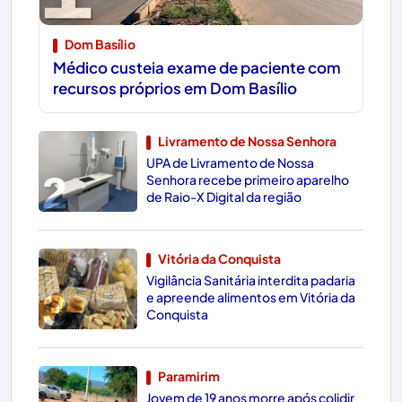
Dom Basílio
Médico custeia exame de paciente com
recursos próprios em Dom Basílio
Livramento de Nossa Senhora
UPA de Livramento de Nossa
2
Senhora recebe primeiro aparelho
de Raio-X Digital da região
Vitória da Conquista
Vigilância Sanitária interdita padaria
3
e apreende alimentos em Vitória da
Conquista
Paramirim
Jovem de 19 anos morre após colidir