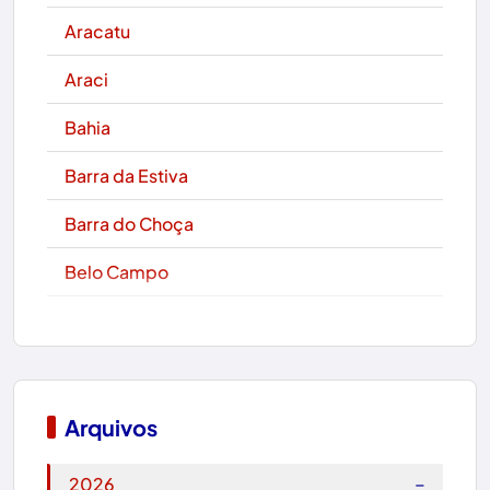
Aracatu
Araci
Bahia
Barra da Estiva
Barra do Choça
Belo Campo
Boa Nova
Bom Jesus da Lapa
Boquira
Arquivos
Botuporã
−
2026