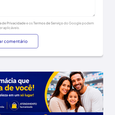
ca de Privacidade
e os
Termos de Serviço
do Google podem
er aplicáveis.
ar comentário