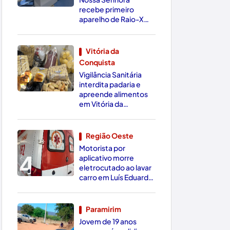
recebe primeiro
aparelho de Raio-X
Digital da região
Vitória da
Conquista
3
Vigilância Sanitária
interdita padaria e
apreende alimentos
em Vitória da
Conquista
Região Oeste
Motorista por
4
aplicativo morre
eletrocutado ao lavar
carro em Luís Eduardo
Magalhães
Paramirim
Jovem de 19 anos