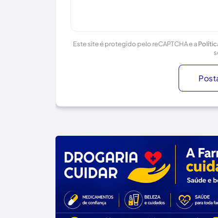
Este site é protegido pelo reCAPTCHA e a
Políti
s
Post