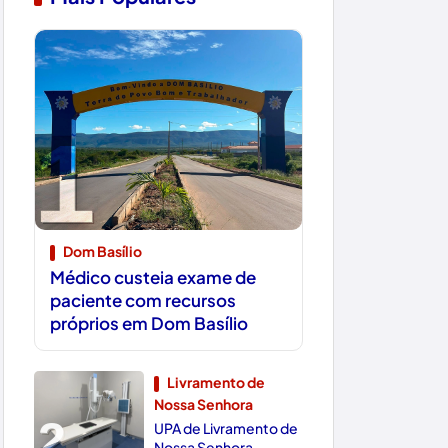
1
Dom Basílio
Médico custeia exame de
paciente com recursos
próprios em Dom Basílio
Livramento de
Nossa Senhora
2
UPA de Livramento de
Nossa Senhora