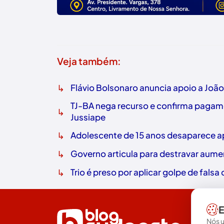
Veja também:
↳
Flávio Bolsonaro anuncia apoio a Joã
TJ-BA nega recurso e confirma pagame
↳
Jussiape
↳
Adolescente de 15 anos desaparece ap
↳
Governo articula para destravar aume
↳
Trio é preso por aplicar golpe de fals
E
Nós u