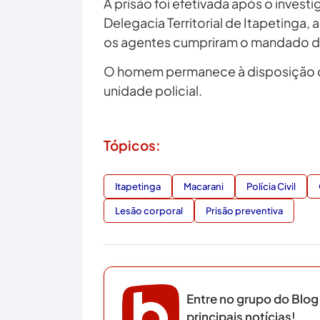
A prisão foi efetivada após o inve
Delegacia Territorial de Itapeting
os agentes cumpriram o mandado de
O homem permanece à disposição do
unidade policial.
Tópicos:
Itapetinga
Macarani
Polícia Civil
Lesão corporal
Prisão preventiva
Entre no grupo do Blog
principais notícias!