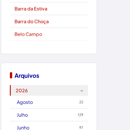
Barra da Estiva
Barra do Choça
Belo Campo
Boa Nova
Bom Jesus da Lapa
Boquira
Arquivos
Botuporã
−
2026
Brasil
Agosto
22
Brumado
Julho
129
Caculé
Junho
97