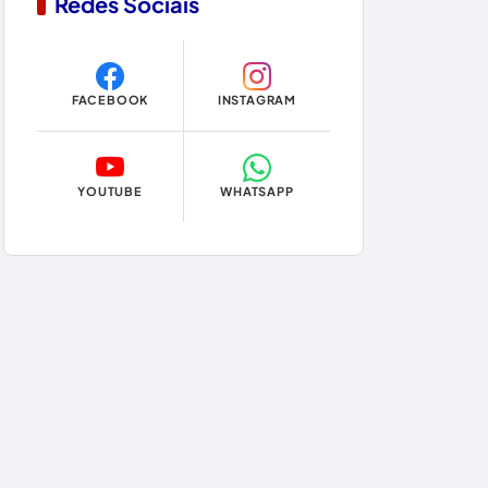
Redes Sociais
Copa do Mundo 2026
Dom Basílio
FACEBOOK
INSTAGRAM
Economia
Educação
YOUTUBE
WHATSAPP
Eleições
Eleições 2024
Eleições 2026
Encruzilhada
Entretenimento
Érico Cardoso