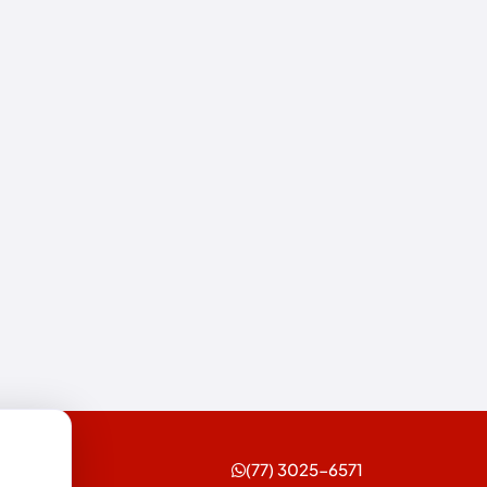
Esportes
Feira da Mata
Futebol
Guanambi
Ibiassucê
Ibicoara
Ibipitanga
Ibitiara
Ibotirama
Igaporã
(77) 3025-6571
Iguaí