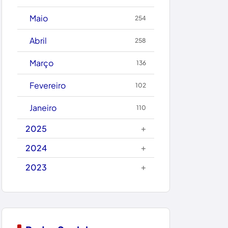
Caetanos
Maio
254
Caetité
Abril
258
Candiba
Março
136
Cândido Sales
Fevereiro
102
Caraíbas
Janeiro
110
Carinhanha
+
2025
Caturama
+
2024
+
2023
Chapada Diamantina
Condeúba
Contendas do Sincorá