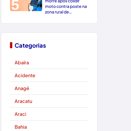
5
morre após colidir
moto contra poste na
zona rural de
Paramirim
Categorias
Abaíra
Acidente
Anagé
Aracatu
Araci
Bahia