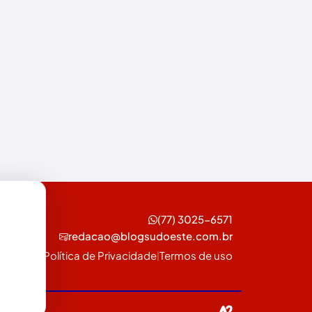
Esportes
Feira da Mata
Futebol
Guanambi
Ibiassucê
Ibicoara
Ibipitanga
Ibitiara
(77) 3025-6571
redacao@blogsudoeste.com.br
Ibotirama
Política de Privacidade
Termos de uso
|
Igaporã
Iguaí