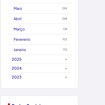
Caetanos
Maio
254
Caetité
Abril
258
Candiba
Março
136
Cândido Sales
Fevereiro
102
Caraíbas
Janeiro
110
Carinhanha
+
2025
Caturama
+
2024
+
2023
Chapada Diamantina
Condeúba
Contendas do Sincorá