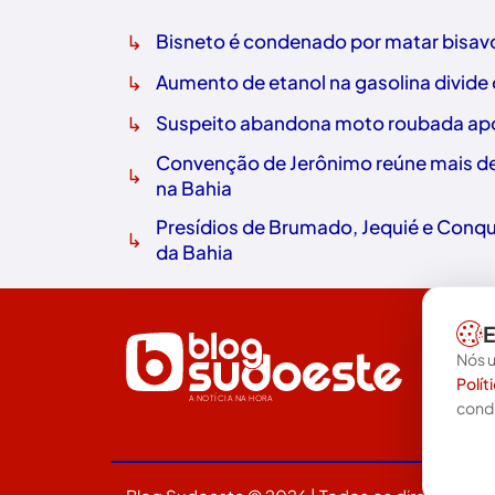
↳
Bisneto é condenado por matar bisavó
↳
Aumento de etanol na gasolina divide
↳
Suspeito abandona moto roubada após
Convenção de Jerônimo reúne mais de 
↳
na Bahia
Presídios de Brumado, Jequié e Conq
↳
da Bahia
E
Nós u
Polít
A NOTÍCIA NA HORA
cond