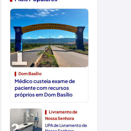
1
Dom Basílio
Médico custeia exame de
paciente com recursos
próprios em Dom Basílio
Livramento de
Nossa Senhora
2
UPA de Livramento de
Nossa Senhora