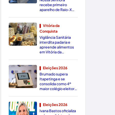
recebe primeiro
aparelho de Raio-X
Digital da região
Vitória da
Conquista
3
Vigilância Sanitária
interdita padaria e
apreende alimentos
em Vitória da
Conquista
Eleições 2026
Brumado supera
4
Itapetinga e se
consolida como 4º
maior colégio eleitoral
do Sudoeste
Eleições 2026
Ivana Bastos oficializa