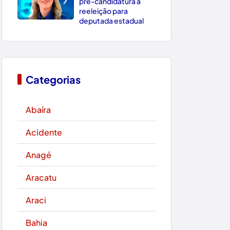
5
pré-candidatura à
reeleição para
deputada estadual
Categorias
Abaíra
Acidente
Anagé
Aracatu
Araci
Bahia