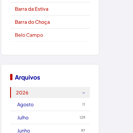
Barra da Estiva
Barra do Choça
Belo Campo
Boa Nova
Bom Jesus da Lapa
Boquira
Arquivos
Botuporã
−
2026
Brasil
Agosto
11
Brumado
Julho
129
Caculé
Junho
97