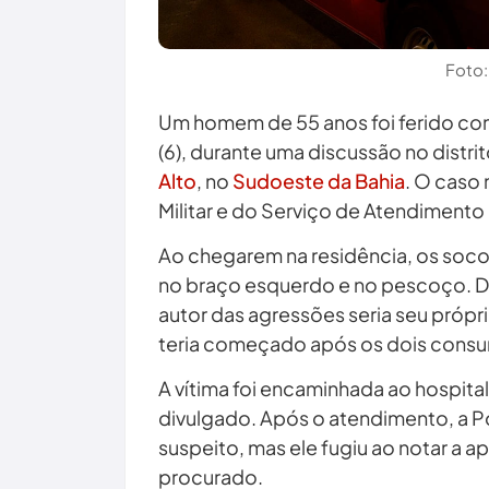
Foto:
Um homem de 55 anos foi ferido com
(6), durante uma discussão no distr
Alto
, no
Sudoeste da Bahia
. O caso
Militar e do Serviço de Atendiment
Ao chegarem na residência, os soco
no braço esquerdo e no pescoço. D
autor das agressões seria seu próp
teria começado após os dois consu
A vítima foi encaminhada ao hospita
divulgado. Após o atendimento, a Pol
suspeito, mas ele fugiu ao notar a 
procurado.