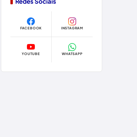
Redes Sociais
Copa do Mundo 2026
Dom Basílio
FACEBOOK
INSTAGRAM
Economia
Educação
YOUTUBE
WHATSAPP
Eleições
Eleições 2024
Eleições 2026
Encruzilhada
Entretenimento
Érico Cardoso