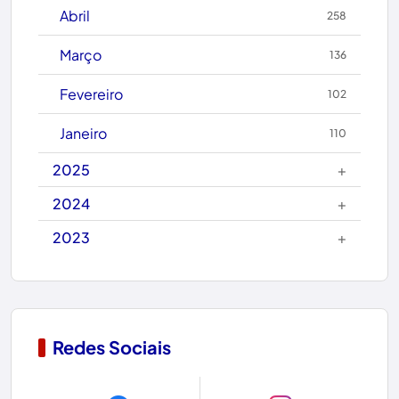
Caetité
Abril
258
Candiba
Março
136
Cândido Sales
Fevereiro
102
Caraíbas
Janeiro
110
Carinhanha
+
2025
Caturama
+
2024
+
2023
Chapada Diamantina
Condeúba
Contendas do Sincorá
Redes Sociais
Copa do Mundo 2026
Dom Basílio