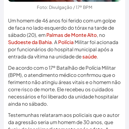
Foto: Divulgação / 17º BPM
Um homem de 46 anos foi ferido com um golpe
de faca no lado esquerdo do tórax na tarde de
sábado (20), em
Palmas de Monte Alto
, no
Sudoeste da Bahia
. A
Polícia
Militar foi acionada
por funcionários do hospital municipal após a
entrada da vítima na unidade de
saúde
.
De acordo com o 17º Batalhão de Polícia Militar
(BPM), o atendimento médico confirmou que o
ferimento não atingiu áreas vitais e o homem não
corre risco de morte. Ele recebeu os cuidados
necessários e foi liberado da unidade hospitalar
ainda no sábado.
Testemunhas relataram aos policiais que o autor
da agressão seria um homem de 30 anos, que