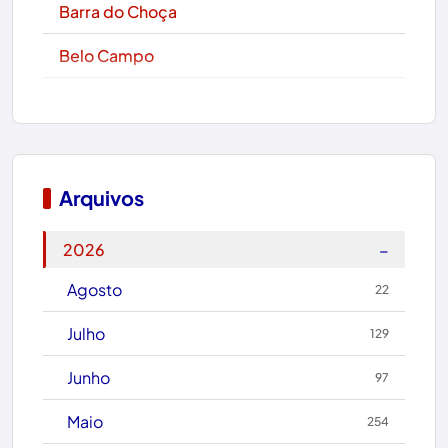
Barra do Choça
Belo Campo
Boa Nova
Bom Jesus da Lapa
Boquira
Arquivos
Botuporã
−
2026
Brasil
Agosto
22
Brumado
Julho
129
Caculé
Junho
97
Caetanos
Maio
254