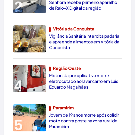
2
Senhora recebe primeiro aparelho
de Raio-X Digital da região
Vitória da Conquista
Vigilância Sanitária interdita padaria
3
e apreende alimentos em Vitória da
Conquista
Região Oeste
Motorista por aplicativo morre
4
eletrocutado ao lavar carro em Luís
Eduardo Magalhães
Paramirim
Jovem de 19 anos morre após colidir
5
moto contra poste na zona rural de
Paramirim