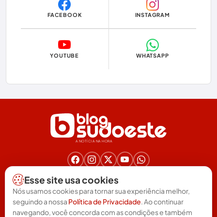
FACEBOOK
INSTAGRAM
Economia
Educação
YOUTUBE
WHATSAPP
Eleições
Eleições 2024
Eleições 2026
Encruzilhada
A NOTÍCIA NA HORA
Entretenimento
Érico Cardoso
Nos acompanhe nas redes!
Esse site usa cookies
(77) 3025-6571
Esportes
Nós usamos cookies para tornar sua experiência melhor,
redacao@blogsudoeste.com.br
seguindo a nossa
Política de Privacidade
. Ao continuar
Política de Privacidade
Termos de uso
Feira da Mata
|
navegando, você concorda com as condições e também