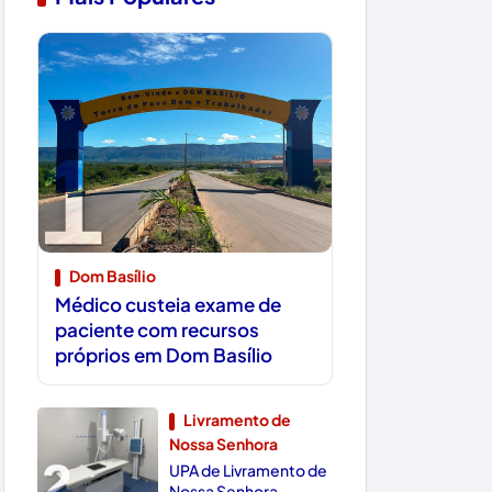
1
Dom Basílio
Médico custeia exame de
paciente com recursos
próprios em Dom Basílio
Livramento de
Nossa Senhora
2
UPA de Livramento de
Nossa Senhora