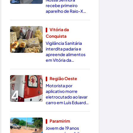
recebe primeiro
aparelho de Raio-X
Digital da região
Vitória da
Conquista
3
Vigilância Sanitária
interdita padaria e
apreende alimentos
em Vitória da
Conquista
Região Oeste
Motorista por
4
aplicativo morre
eletrocutado ao lavar
carro em Luís Eduardo
Magalhães
Paramirim
Jovem de 19 anos