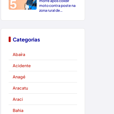
5
morre após colidir
moto contra poste na
zona rural de
Paramirim
Categorias
Abaíra
Acidente
Anagé
Aracatu
Araci
Bahia