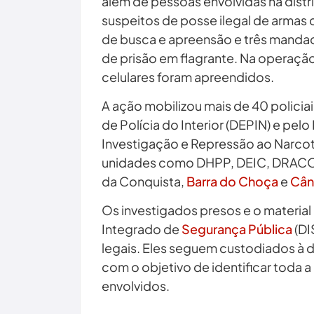
além de pessoas envolvidas na distr
suspeitos de posse ilegal de arma
de busca e apreensão e três mandad
de prisão em flagrante. Na operaçã
celulares foram apreendidos.
A ação mobilizou mais de 40 policia
de Polícia do Interior (DEPIN) e pe
Investigação e Repressão ao Narcot
unidades como DHPP, DEIC, DRACO, D
da Conquista,
Barra do Choça
e
Cân
Os investigados presos e o materia
Integrado de
Segurança Pública
(DI
legais. Eles seguem custodiados à 
com o objetivo de identificar toda a
envolvidos.