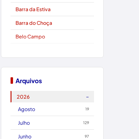
Barra da Estiva
Barra do Choça
Belo Campo
Boa Nova
Bom Jesus da Lapa
Boquira
Arquivos
Botuporã
−
2026
Brasil
Agosto
19
Brumado
Julho
129
Caculé
Junho
97