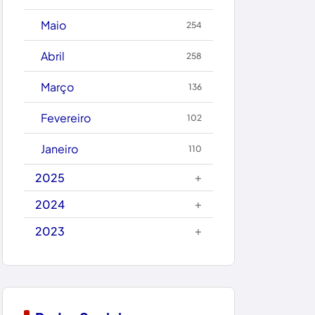
Caetanos
Maio
254
Caetité
Abril
258
Candiba
Março
136
Cândido Sales
Fevereiro
102
Caraíbas
Janeiro
110
Carinhanha
+
2025
Caturama
+
2024
+
2023
Chapada Diamantina
Condeúba
Contendas do Sincorá