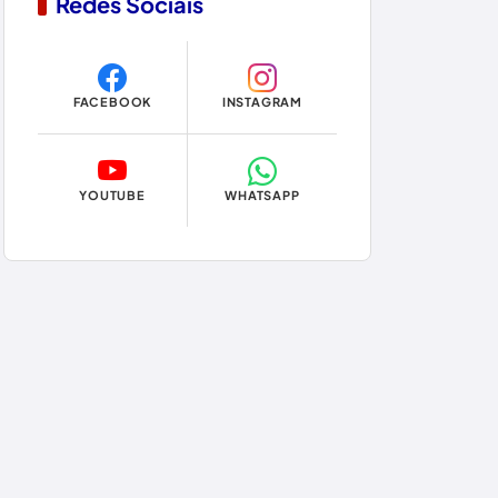
Redes Sociais
Copa do Mundo 2026
Dom Basílio
FACEBOOK
INSTAGRAM
Economia
Educação
YOUTUBE
WHATSAPP
Eleições
Eleições 2024
Eleições 2026
Encruzilhada
Entretenimento
Érico Cardoso