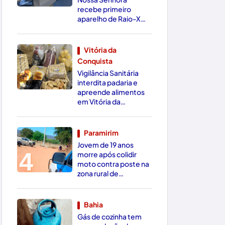
recebe primeiro
aparelho de Raio-X
Digital da região
Vitória da
Conquista
3
Vigilância Sanitária
interdita padaria e
apreende alimentos
em Vitória da
Conquista
Paramirim
Jovem de 19 anos
4
morre após colidir
moto contra poste na
zona rural de
Paramirim
Bahia
Gás de cozinha tem