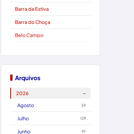
Barra da Estiva
Barra do Choça
Belo Campo
Boa Nova
Bom Jesus da Lapa
Boquira
Arquivos
Botuporã
−
2026
Brasil
Agosto
24
Brumado
Julho
129
Caculé
Junho
97