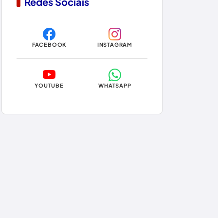
Redes Sociais
Copa do Mundo 2026
Dom Basílio
FACEBOOK
INSTAGRAM
Economia
Educação
YOUTUBE
WHATSAPP
Eleições
Eleições 2024
Eleições 2026
Encruzilhada
Entretenimento
Érico Cardoso