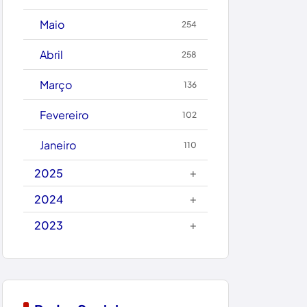
Caetanos
Maio
254
Caetité
Abril
258
Candiba
Março
136
Cândido Sales
Fevereiro
102
Caraíbas
Janeiro
110
Carinhanha
+
2025
Caturama
+
2024
+
2023
Chapada Diamantina
Condeúba
Contendas do Sincorá