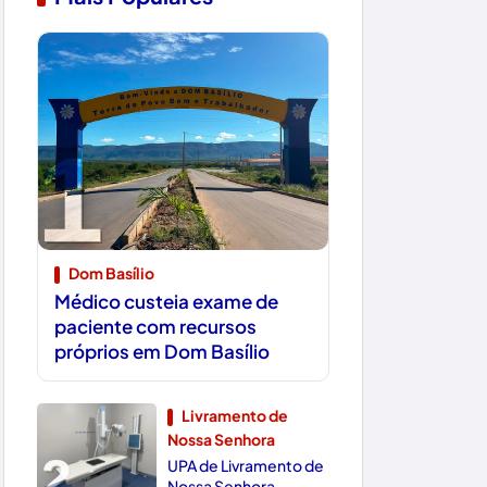
1
Dom Basílio
Médico custeia exame de
paciente com recursos
próprios em Dom Basílio
Livramento de
Nossa Senhora
2
UPA de Livramento de
Nossa Senhora