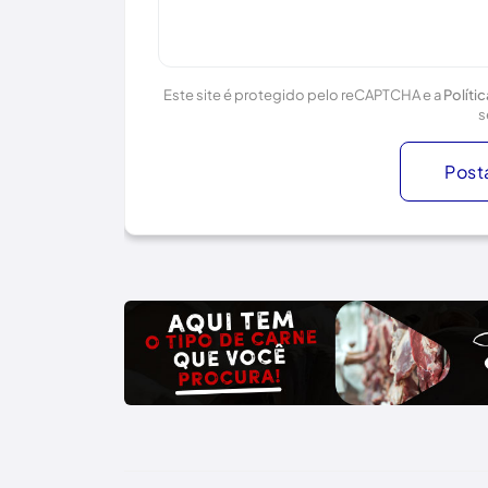
Este site é protegido pelo reCAPTCHA e a
Políti
s
Post