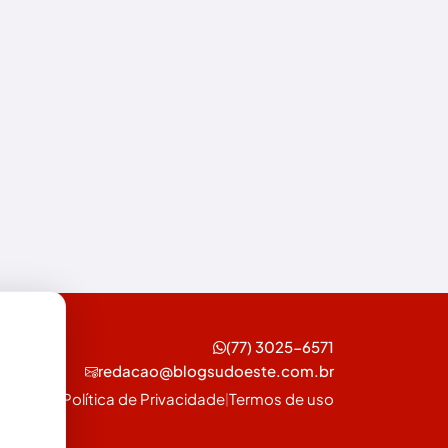
Esportes
Feira da Mata
Futebol
Guanambi
Ibiassucê
Ibicoara
Ibipitanga
Ibitiara
(77) 3025-6571
Ibotirama
redacao@blogsudoeste.com.br
Política de Privacidade
Termos de uso
Igaporã
|
Iguaí