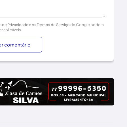
ca de Privacidade
e os
Termos de Serviço
do Google podem
er aplicáveis.
ar comentário