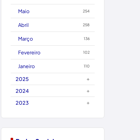
Caetanos
Maio
254
Caetité
Abril
258
Candiba
Março
136
Cândido Sales
Fevereiro
102
Caraíbas
Janeiro
110
Carinhanha
+
2025
Caturama
+
2024
+
2023
Chapada Diamantina
Condeúba
Contendas do Sincorá