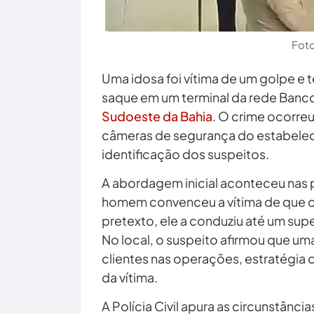
Fot
Uma idosa foi vítima de um golpe e t
saque em um terminal da rede Ban
Sudoeste da Bahia
. O crime ocorreu
câmeras de segurança do estabelec
identificação dos suspeitos.
A abordagem inicial aconteceu nas 
homem convenceu a vítima de que o s
pretexto, ele a conduziu até um sup
No local, o suspeito afirmou que uma
clientes nas operações, estratégia 
da vítima.
A Polícia Civil apura as circunstânci