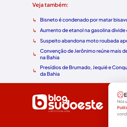
Veja também:
↳
Bisneto é condenado por matar bisavó
↳
Aumento de etanol na gasolina divide
↳
Suspeito abandona moto roubada após
Convenção de Jerônimo reúne mais de 
↳
na Bahia
Presídios de Brumado, Jequié e Conq
↳
da Bahia
E
Nós u
Polít
A NOTÍCIA NA HORA
cond