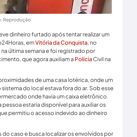
o: Reprodução
eve dinheiro furtado após tentar realizar um
co24Horas, em
Vitória da Conquista
, no
 na última semana e foi registrado por
imento, que agora auxiliam a
Polícia
Civil na
proximidades de uma casa lotérica, onde um
istema do local estava fora do ar. Sob esse
ermercado onde havia um caixa eletrônico.
 pessoa estaria disponível para auxiliar os
que permitiu o acesso indevido ao dinheiro
as do caso e busca localizar os envolvidos por