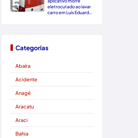
5
aplicativo morre
eletrocutado ao lavar
carro em Luís Eduardo
Magalhães
Categorias
Abaíra
Acidente
Anagé
Aracatu
Araci
Bahia