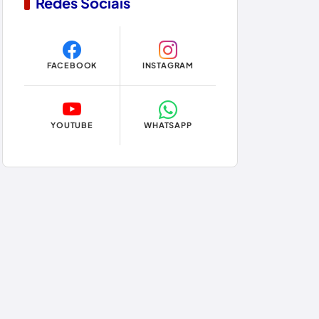
Redes Sociais
Copa do Mundo 2026
Dom Basílio
FACEBOOK
INSTAGRAM
Economia
Educação
YOUTUBE
WHATSAPP
Eleições
Eleições 2024
Eleições 2026
Encruzilhada
Entretenimento
Érico Cardoso