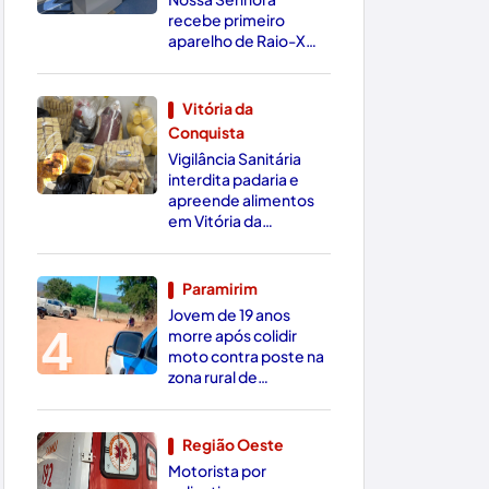
recebe primeiro
aparelho de Raio-X
Digital da região
Vitória da
Conquista
3
Vigilância Sanitária
interdita padaria e
apreende alimentos
em Vitória da
Conquista
Paramirim
Jovem de 19 anos
4
morre após colidir
moto contra poste na
zona rural de
Paramirim
Região Oeste
Motorista por