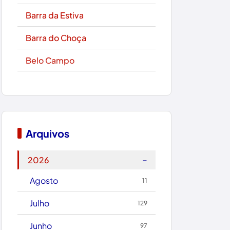
Barra da Estiva
Barra do Choça
Belo Campo
Boa Nova
Bom Jesus da Lapa
Boquira
Arquivos
Botuporã
−
2026
Brasil
Agosto
11
Brumado
Julho
129
Caculé
Junho
97