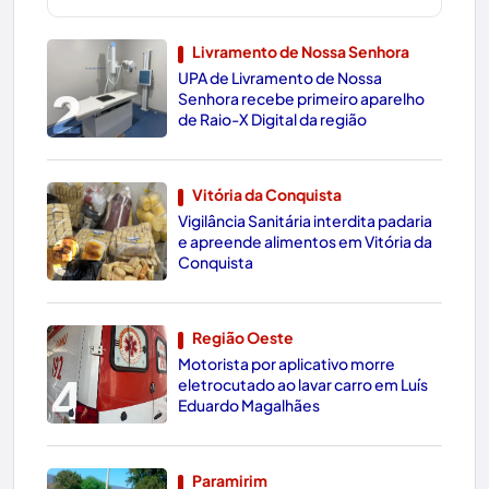
Livramento de Nossa Senhora
UPA de Livramento de Nossa
2
Senhora recebe primeiro aparelho
de Raio-X Digital da região
Vitória da Conquista
Vigilância Sanitária interdita padaria
3
e apreende alimentos em Vitória da
Conquista
Região Oeste
Motorista por aplicativo morre
4
eletrocutado ao lavar carro em Luís
Eduardo Magalhães
Paramirim