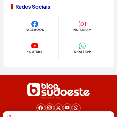
Redes Sociais
Copa do Mundo 2026
Dom Basílio
FACEBOOK
INSTAGRAM
Economia
Educação
YOUTUBE
WHATSAPP
Eleições
Eleições 2024
Eleições 2026
Encruzilhada
A NOTÍCIA NA HORA
Entretenimento
Érico Cardoso
Nos acompanhe nas redes!