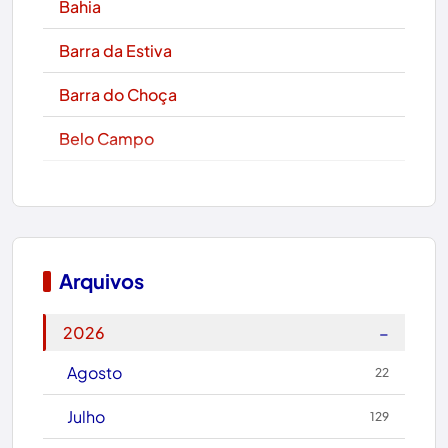
Bahia
Barra da Estiva
Barra do Choça
Belo Campo
Boa Nova
Bom Jesus da Lapa
Boquira
Arquivos
Botuporã
−
2026
Brasil
Agosto
22
Brumado
Julho
129
Caculé