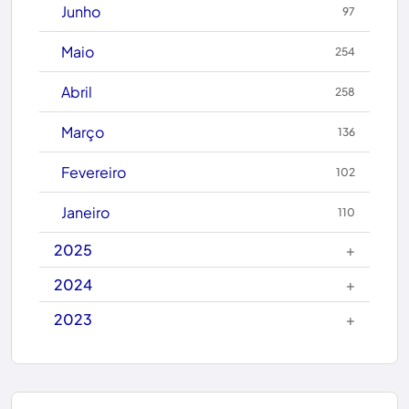
Junho
97
Caetanos
Maio
254
Caetité
Abril
258
Candiba
Março
136
Cândido Sales
Fevereiro
102
Caraíbas
Janeiro
110
Carinhanha
+
2025
Caturama
+
2024
+
2023
Chapada Diamantina
Condeúba
Contendas do Sincorá